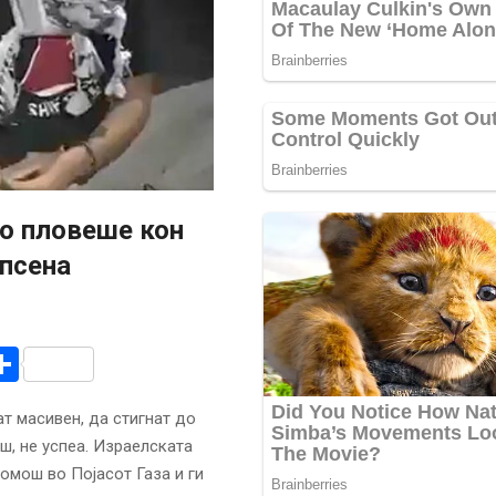
то пловеше кон
апсена
r
am
r
mail
Share
ат масивен, да стигнат до
ш, не успеа. Израелската
омош во Појасот Газа и ги