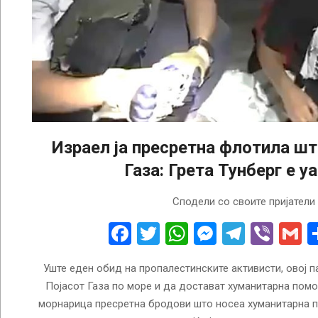
Израел ја пресретна флотила ш
Газа: Грета Тунберг е у
2025-
Сподели со своите пријатели
10-
02
Facebook
Twitter
WhatsApp
Messenge
Telegr
Vibe
G
Уште еден обид на пропалестинските активисти, овој п
Појасот Газа по море и да достават хуманитарна помо
морнарица пресретна бродови што носеа хуманитарна п