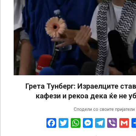
Грета Тунберг: Израелците став
кафези и рекоа дека ќе не уб
2025-
Сподели со своите пријатели
10-
08
Facebook
Twitter
WhatsApp
Messenge
Telegr
Vibe
G