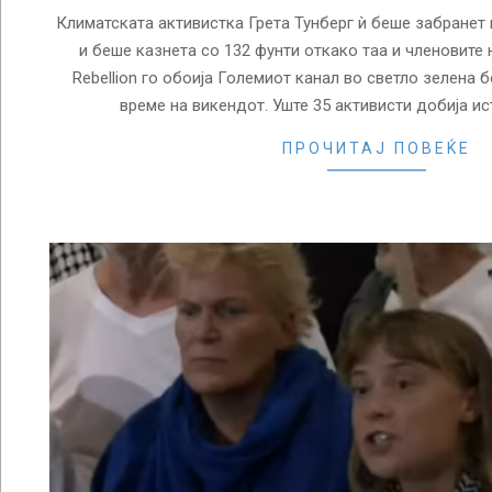
Климатската активистка Грета Тунберг ѝ беше забранет 
и беше казнета со 132 фунти откако таа и членовите 
Rebellion го обоија Големиот канал во светло зелена б
време на викендот. Уште 35 активисти добија ис
ПРОЧИТАЈ ПОВЕЌЕ