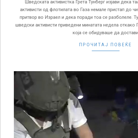
Шведската активистка Грета Тунберг изјави дека та
активисти од флотилата во Газа немале пристап до ч
притвор во Израел и дека поради тоа се разболеле. Т
шведски активисти приведени минатата недела откако 
која се обидуваше да достав
ПРОЧИТАЈ ПОВЕЌЕ