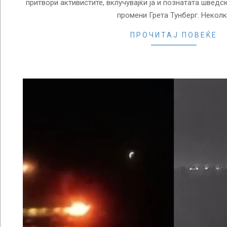
притвори активистите, вклучувајќи ја и познатата шведс
промени Грета Тунберг. Неколк
ПРОЧИТАЈ ПОВЕЌЕ