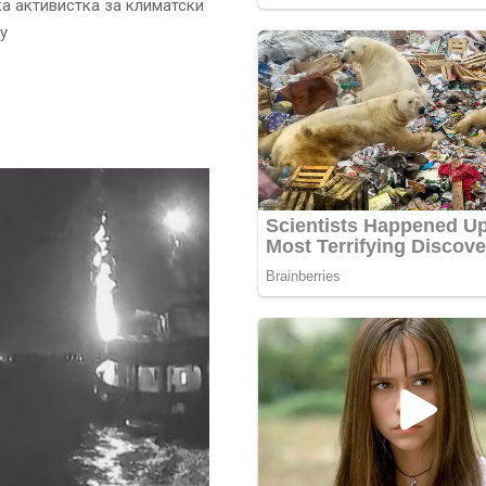
ка активистка за климатски
у