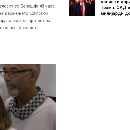
поништи цар
влезот во Венеција 48 часа
Трамп: САД в
милијарди д
на движењето Extinction
оја во знак на протест за
та казна. Како што