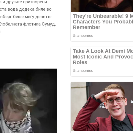
а и другите притворени
иста вода додека биле во
унберг беше меѓу деветте
Глобалната флотила Сумуд,
и