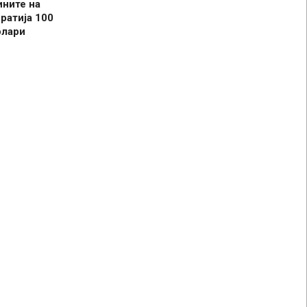
ините на
ратија 100
олари