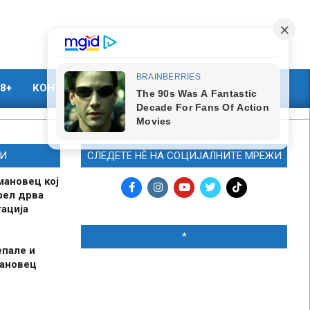
8+
КОНТАКТ
МАРКЕТИНГ
И
СЛЕДЕТЕ НЀ НА СОЦИЈАЛНИТЕ МРЕЖИ
мановец кој
рел дрва
ација
*
епале и
мановец