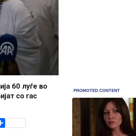
ија 60 луѓе во
ијат со гас
r
am
r
mail
Share