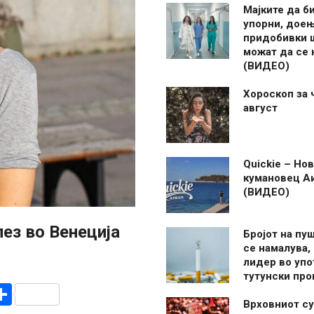
Мајките да б
упорни, дое
придобивки 
можат да се
(ВИДЕО)
Хороскоп за 
август
Quickie – Нов
кумановец А
(ВИДЕО)
лез во Венеција
Бројот на пу
се намалува, 
лидер во упо
тутунски пр
r
am
r
mail
Share
Врховниот су