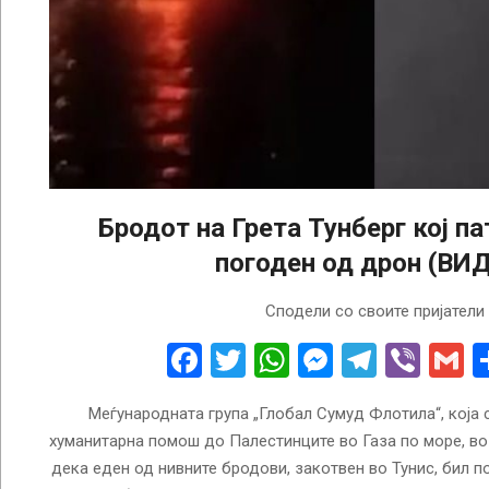
Бродот на Грета Тунберг кој па
погоден од дрон (ВИ
2025-
Сподели со своите пријатели
09-
09
Facebook
Twitter
WhatsApp
Messenge
Telegr
Vibe
G
Меѓународната група „Глобал Сумуд Флотила“, која 
хуманитарна помош до Палестинците во Газа по море, во
дека еден од нивните бродови, закотвен во Тунис, бил п