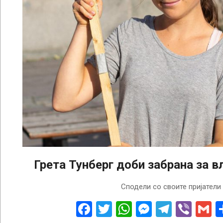
Грета Тунберг доби забрана за в
2025-
Сподели со своите пријатели
11-
25
Facebook
Twitter
WhatsApp
Messenge
Telegr
Vibe
G