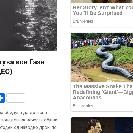
тува кон Газа
ДЕО)
r
am
r
mail
Share
се обидува да достави
 понеделник вечерта објави
огоден од наводно дрон, по