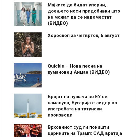
Мајките да бидат упорни,
доењето носи придобивки што
не можат да се надоместат
(ВИДЕО)
Хороскоп за четврток, 6 август
Quickie – Нова песна на
кумановец Аиман (ВИДЕО)
Бројот на пушачи во ЕУ се
намалува, Бугарија е лидер во
употребата на тутунски
производи
Врховниот суд ги поништи
царините на Трамп: САД вратија