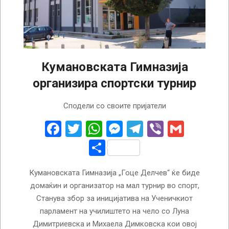
Кумановската Гимназија
организира спортски турнир
2023-
Сподели со своите пријатели
01-
31
Facebook
Twitter
WhatsApp
Messenger
Telegram
Viber
Gmail
Share
Кумановската Гимназија „Гоце Делчев“ ќе биде
домаќин и организатор на мал турнир во спорт,
Станува збор за иницијатива на Ученичкиот
парламент на училиштето на чело со Луна
Димитриевска и Михаела Димковска кои овој