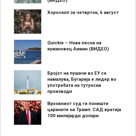
(ВИДЕО)
Хороскоп за четврток, 6 август
Quickie – Нова песна на
кумановец Аиман (ВИДЕО)
Бројот на пушачи во ЕУ се
намалува, Бугарија е лидер во
употребата на тутунски
производи
Врховниот суд ги поништи
царините на Трамп: САД вратија
100 милијарди долари