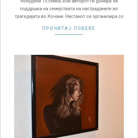
понудени 15 слики, кои авторот ги донира за
поддршка на семејствата на настраданите во
трагедијата во Кочани. Настанот се организира со
ПРОЧИТАЈ ПОВЕЌЕ