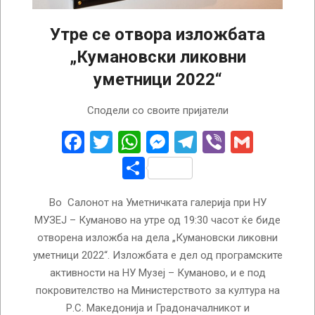
Утре се отвора изложбата
„Кумановски ликовни
уметници 2022“
2022-
Сподели со своите пријатели
11-
09
Facebook
Twitter
WhatsApp
Messenger
Telegram
Viber
Gmail
Share
Во Салонот на Уметничката галерија при НУ
МУЗЕЈ – Куманово на утре од 19:30 часот ќе биде
отворена изложба на дела „Кумановски ликовни
уметници 2022“. Изложбата е дел од програмските
активности на НУ Музеј – Куманово, и е под
покровителство на Министерството за култура на
Р.С. Македонија и Градоначалникот и