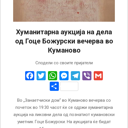
Хуманитарна аукција на дела
од Гоце Божурски вечерва во
Куманово
2026-
Сподели со своите пријатели
05-
15
Facebook
Twitter
WhatsApp
Messenger
Telegram
Viber
Gmail
Share
Во „Занаетчиски дом“ во Куманово вечерва со
почеток во 19:30 часот ќе се одржи хуманитарна
аукција на ликовни дела од познатиот кумановски
уметник Гоце Божурски. На аукцијата ќе бидат