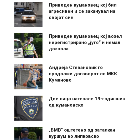
Приведен кумановец кој бил
агресивен и се заканувал на
својот син
Приведен кумановец кој возел
нерегистрирано „југо“ и немал
дозвола
Андреја Стевановиќ го
продолжи договорот со МКК
Куманово
Две лица натепале 19-годишник
од кумановско
„БМВ“ оштетено од заталкан
куршум во липковско