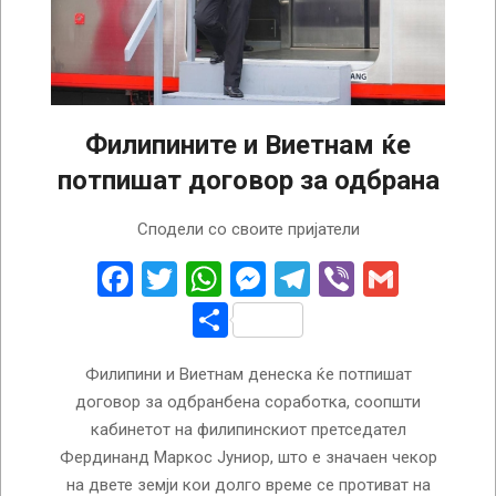
Филипините и Виетнам ќе
потпишат договор за одбрана
2024-
Сподели со своите пријатели
08-
30
Facebook
Twitter
WhatsApp
Messenger
Telegram
Viber
Gmail
Share
Филипини и Виетнам денеска ќе потпишат
договор за одбранбена соработка, соопшти
кабинетот на филипинскиот претседател
Фердинанд Маркос Јуниор, што е значаен чекор
на двете земји кои долго време се противат на