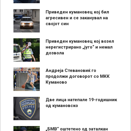
Приведен кумановец кој бил
агресивен и се заканувал на
својот син
Приведен кумановец кој возел
нерегистрирано „југо“ и немал
дозвола
Андреја Стевановиќ го
продолжи договорот со МКК
Куманово
Две лица натепале 19-годишник
од кумановско
„БМВ“ оштетено од заталкан