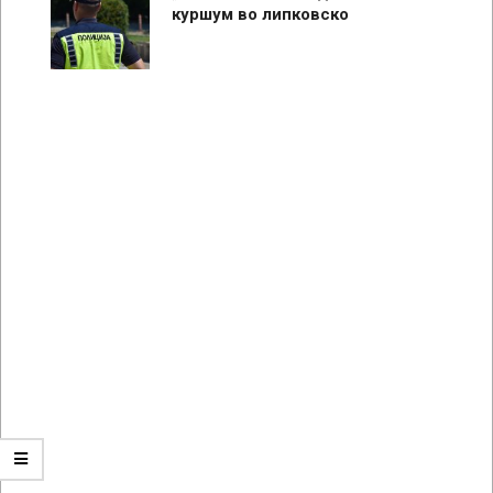
куршум во липковско