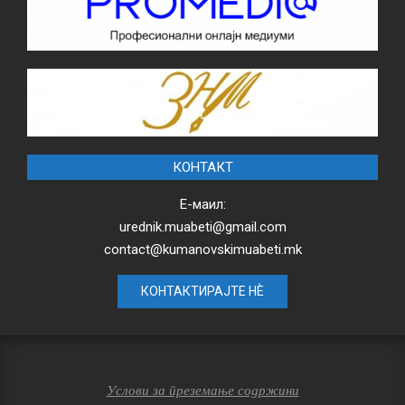
КОНТАКТ
Е-маил:
urednik.muabeti@gmail.com
contact@kumanovskimuabeti.mk
КОНТАКТИРАЈТЕ НЀ
Услови за преземање содржини