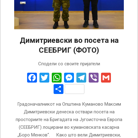
Димитриевски во посета на
СЕЕБРИГ (ФОТО)
2023-
Сподели со своите пријатели
04-
03
Facebook
Twitter
WhatsApp
Messenger
Telegram
Viber
Gmail
Share
Градоначалникот на Општина Куманово Максим
Димитриевски денеска оствари посета на
просториите на Бригадата на Југоисточна Европа
(СЕЕБРИГ) лоцирани во кумановската касарна
„Боро Менков“. Како што вели Димитриевски,