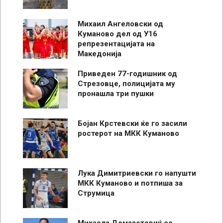
Михаил Ангеловски од
Куманово дел од У16
репрезентацијата на
Македонија
Приведен 77-годишник од
Стрезовце, полицијата му
пронашла три пушки
Бојан Крстевски ќе го засили
ростерот на МКК Куманово
Лука Димитриевски го напушти
МКК Куманово и потпиша за
Струмица
Михаела Домазетовиќ со