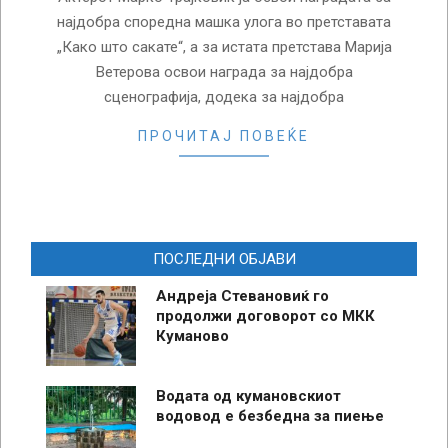
најдобра споредна машка улога во претставата
„Како што сакате“, а за истата претстава Марија
Ветерова освои награда за најдобра
сценографија, додека за најдобра
ПРОЧИТАЈ ПОВЕЌЕ
ПОСЛЕДНИ ОБЈАВИ
Андреја Стевановиќ го
продолжи договорот со МКК
Куманово
Водата од кумановскиот
водовод е безбедна за пиење