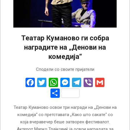
Театар Куманово ги собра
наградите на „Денови на
комедија“
2024-
Сподели со своите пријатели
10-
09
Facebook
Twitter
WhatsApp
Messenger
Telegram
Viber
Gmail
Share
Театар Куманово освои три награди на „Денови на
комедија“ со претставата „Како што сакате“ со
која вчеравечер беше затворен фестивалот.
Актерот Марко Трајковиќ ја освои наградата за