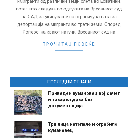
имигранти од различни земји слета во Есватини,
потег што следува по одлуката на Врховниот суд
на САД за укинување на ограничувањата за
депортација на мигранти во трети земји. Според
Ројтерс, на крајот на јуни, Врховниот суд на
ПРОЧИТАЈ ПОВЕЌЕ
ПОСЛЕДНИ ОБЈАВИ
Приведен кумановец кој сечел
и товарел дрва без
документација
Три лица натепале и ограбиле
кумановец