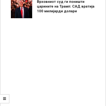
Врховниот суд ги поништи
царините на Трамп: САД вратија
100 милијарди долари