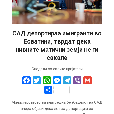
САД депортираа имигранти во
Есватини, тврдат дека
нивните матични земји не ги
сакале
2025-
Сподели со своите пријатели
07-
16
Facebook
Twitter
WhatsApp
Messenger
Telegram
Viber
Gmail
Share
Министерството за внатрешна безбедност на САД
вчера објави дека лет за депортација со