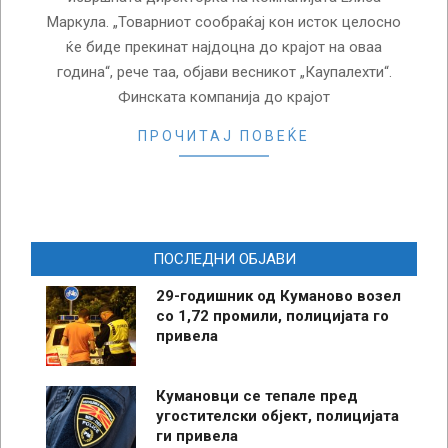
Маркула. „Товарниот сообраќај кон исток целосно
ќе биде прекинат најдоцна до крајот на оваа
година“, рече таа, објави весникот „Каупалехти“.
Финската компанија до крајот
ПРОЧИТАЈ ПОВЕЌЕ
ПОСЛЕДНИ ОБЈАВИ
29-годишник од Куманово возел
со 1,72 промили, полицијата го
привела
Кумановци се тепале пред
угостителски објект, полицијата
ги привела