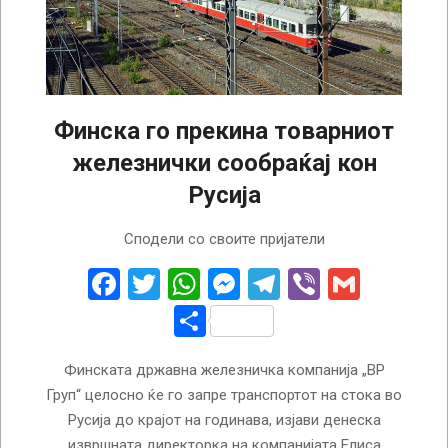
Финска го прекина товарниот
железнички сообраќај кон
Русија
2022-
Сподели со своите пријатели
10-
25
Facebook
Twitter
WhatsApp
Messenger
Telegram
Viber
Gmail
Share
Финската државна железничка компанија „ВР
Груп“ целосно ќе го запре транспортот на стока во
Русија до крајот на годинава, изјави денеска
извршната директорка на компанијата Елиса