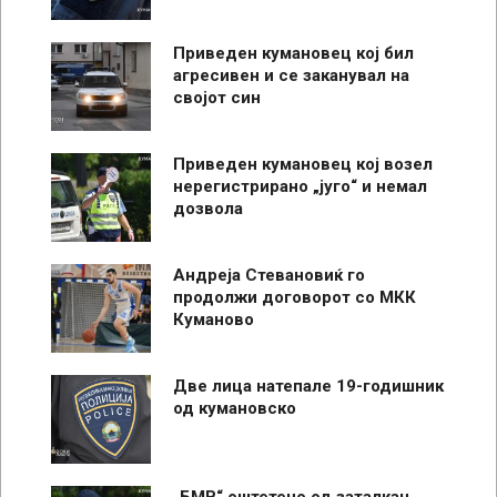
Приведен кумановец кој бил
агресивен и се заканувал на
својот син
Приведен кумановец кој возел
нерегистрирано „југо“ и немал
дозвола
Андреја Стевановиќ го
продолжи договорот со МКК
Куманово
Две лица натепале 19-годишник
од кумановско
„БМВ“ оштетено од заталкан