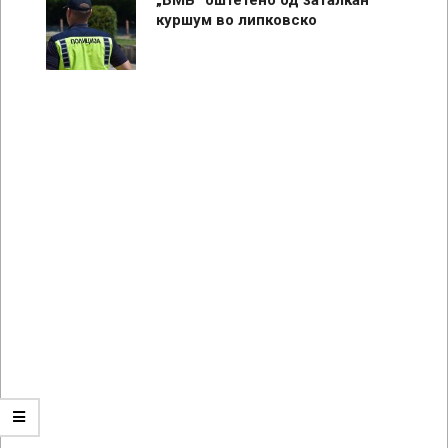
куршум во липковско