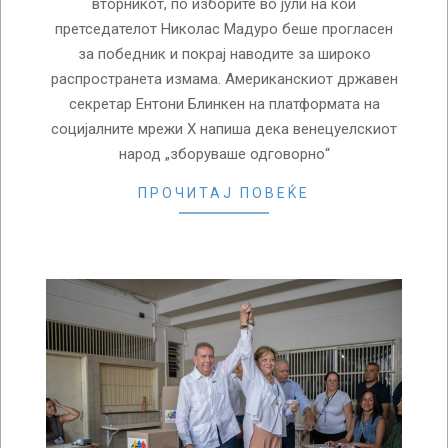
вторникот, по изборите во јули на кои
претседателот Николас Мадуро беше прогласен
за победник и покрај наводите за широко
распространета измама. Американскиот државен
секретар Ентони Блинкен на платформата на
социјалните мрежи Х напиша дека венецуелскиот
народ „зборуваше одговорно“
ПРОЧИТАЈ ПОВЕЌЕ