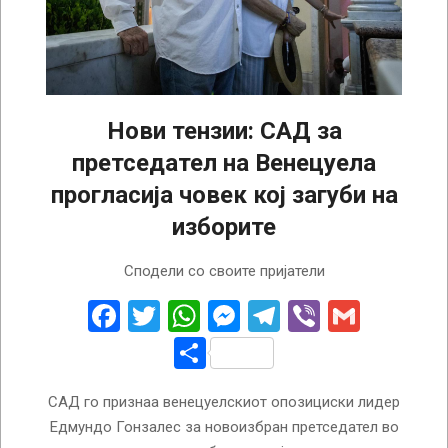
Нови тензии: САД за
претседател на Венецуела
прогласија човек кој загуби на
изборите
2024-
Сподели со своите пријатели
11-
20
Facebook
Twitter
WhatsApp
Messenger
Telegram
Viber
Gmail
Share
САД го признаа венецуелскиот опозициски лидер
Едмундо Гонзалес за новоизбран претседател во