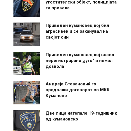
угостителски објект, полицијата
ги привела
Приведен кумановец кој бил
агресивен и се заканувал на
својот син
Приведен кумановец кој возел
нерегистрирано „југо“ и немал
дозвола
Андреја Стевановиќ го
продолжи договорот со МКК
Куманово
Две лица натепале 19-годишник
од кумановско