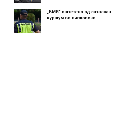
„БМВ“ оштетено од заталкан
куршум во липковско