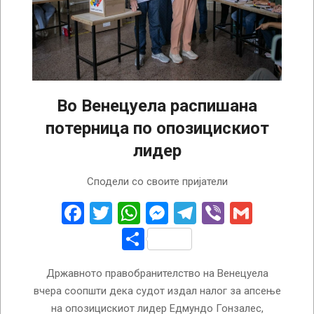
Во Венецуела распишана
потерница по опозицискиот
лидер
2024-
Сподели со своите пријатели
09-
03
Facebook
Twitter
WhatsApp
Messenger
Telegram
Viber
Gmail
Share
Државното правобранителство на Венецуела
вчера соопшти дека судот издал налог за апсење
на опозицискиот лидер Едмундо Гонзалес,