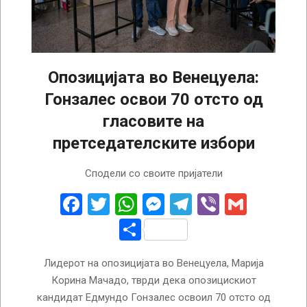
Опозицијата во Венецуела:
Гонзалес освои 70 отсто од
гласовите на
претседателските избори
2024-
Сподели со своите пријатели
07-
29
Facebook
Twitter
WhatsApp
Messenger
Telegram
Viber
Gmail
Share
Лидерот на опозицијата во Венецуела, Марија
Корина Мачадо, тврди дека опозицискиот
кандидат Едмундо Гонзалес освоил 70 отсто од