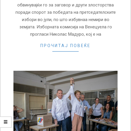
обвинувајќи го за заговор и други злосторства
поради спорот за победата на претседателските
избори во јули, по што избувнаа немири во
земјата. Изборната комисија на Венецуела го
прогласи Николас Мадуро, кој е на
ПРОЧИТАЈ ПОВЕЌЕ