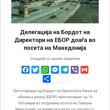
Делегација на Бордот на
Директори на ЕБОР доаѓа во
посета на Македонија
2024-
Сподели со своите пријатели
10-
14
Facebook
Twitter
WhatsApp
Messenger
Telegram
Viber
Gmail
Share
Претставници од Бордот на Европската банка за
обнова и развој (ЕБОР) пристигнуваат на 14
Октомври во петдневна посета на Северна
Македонија, за време на која ќе се сретнат со