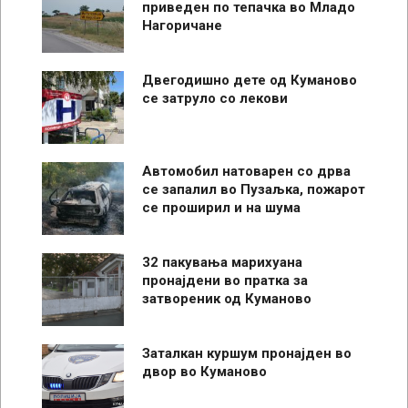
приведен по тепачка во Младо
Нагоричане
Двегодишно дете од Куманово
се затруло со лекови
Автомобил натоварен со дрва
се запалил во Пузаљка, пожарот
се проширил и на шума
32 пакувања марихуана
пронајдени во пратка за
затвореник од Куманово
Заталкан куршум пронајден во
двор во Куманово