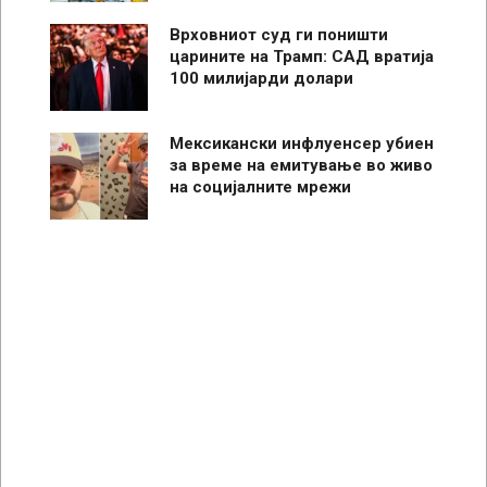
Врховниот суд ги поништи
царините на Трамп: САД вратија
100 милијарди долари
Мексикански инфлуенсер убиен
за време на емитување во живо
на социјалните мрежи