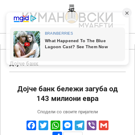
Skip
to
content
КУМАНОВСКИ
МУАБЕТИ
Primary
Navigation
Menu
Дојче банк
Дојче банк бележи загуба од
143 милиони евра
2024-
Сподели со своите пријатели
07-
24
Facebook
Twitter
WhatsApp
Messenger
Telegram
Viber
Gmail