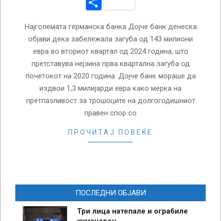
Share
Најголемата германска банка Дојче банк денеска
објави дека забележала загуба од 143 милиони
евра во вториот квартал од 2024 година, што
претставува нејзина прва квартална загуба од
почетокот на 2020 година. Дојче банк мораше да
издвои 1,3 милијарди евра како мерка на
претпазливост за трошоците на долгогодишниот
правен спор со
ПРОЧИТАЈ ПОВЕЌЕ
ПОСЛЕДНИ ОБЈАВИ
Три лица натепале и ограбиле