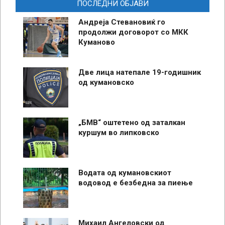
ПОСЛЕДНИ ОБЈАВИ
Андреја Стевановиќ го
продолжи договорот со МКК
Куманово
Две лица натепале 19-годишник
од кумановско
„БМВ“ оштетено од заталкан
куршум во липковско
Водата од кумановскиот
водовод е безбедна за пиење
Михаил Ангеловски од