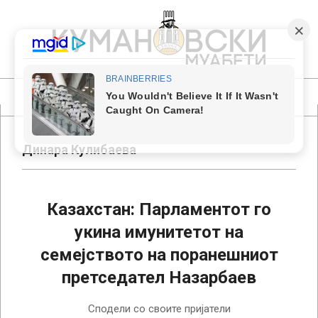
Skip
to
content
КУМАНОВСКИ
МУАБЕТИ
Primary
Navigation
Menu
Динара Кулибаева
Казахстан: Парламентот го
укина имунитетот на
семејството на поранешниот
претседател Назарбаев
2023-
Сподели со своите пријатели
01-