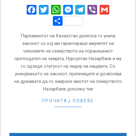
13
Facebook
Twitter
WhatsApp
Messenger
Telegram
Viber
Gmail
Share
Парламентот на Казахстан денеска го укина
законот со кој им гарантираше имунитет на
членовите на семејството на поранешниот
претседател на земјата, Нурсултан Назарбаев и му
го одзеде статусот на лидер на нацијата. Со
укинувањето на законот, пратениците и дозволија
на државата да го замрзне имотот на семејството
Назарбаев доколку тие
ПРОЧИТАЈ ПОВЕЌЕ