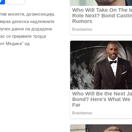
ив инсекти, дезинсекција,
мираа денеска надлежните.
лучен данок на додадена
ас се пријавиле тројца
ант Медика“ од