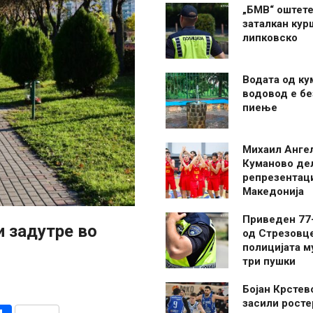
„БМВ“ оштете
заталкан кур
липковско
Водата од ку
водовод е бе
пиење
Михаил Анге
Куманово де
репрезентаци
Македонија
Приведен 77
и задутре во
од Стрезовце
полицијата м
три пушки
Бојан Крстев
засили росте