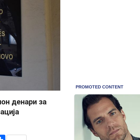
он денари за
ација
r
am
r
mail
Share