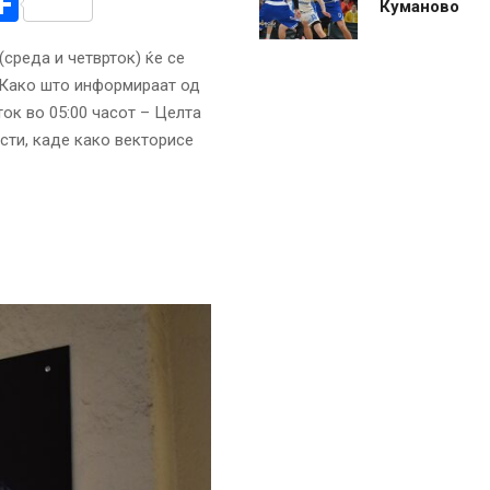
r
am
r
mail
Share
Куманово
(среда и четврток) ќе се
 Како што информираат од
ок во 05:00 часот – Целта
сти, каде како векторисе