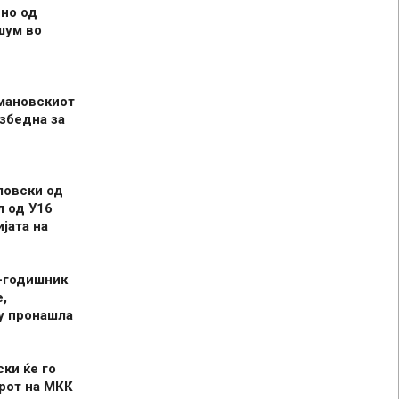
но од
шум во
мановскиот
збедна за
ловски од
л од У16
јата на
-годишник
,
у пронашла
ски ќе го
рот на МКК