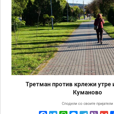
Третман против крлежи утре 
Куманово
2022-
Сподели со своите пријатели
04-
19