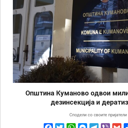
Општина Куманово одвои мили
дезинсекција и дератиз
2022-
Сподели со своите пријатели
04-
12
Facebook
Twitter
WhatsApp
Messenge
Telegr
Vibe
G