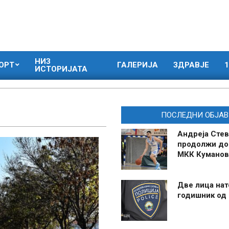
НИЗ
ОРТ
ГАЛЕРИЈА
ЗДРАВЈЕ
1
ИСТОРИЈАТА
ПОСЛЕДНИ ОБЈАВ
Андреја Стев
продолжи до
МКК Куманов
Две лица нат
годишник од