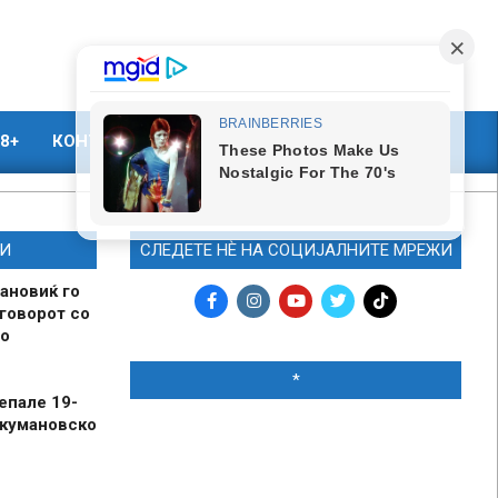
8+
КОНТАКТ
МАРКЕТИНГ
И
СЛЕДЕТЕ НЀ НА СОЦИЈАЛНИТЕ МРЕЖИ
ановиќ го
говорот со
о
*
епале 19-
 кумановско