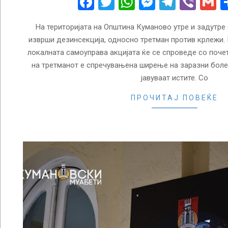
Facebook
Twitter
WhatsApp
Messenge
Telegr
Vibe
G
На територијата на Општина Куманово утре и задутре 
изврши дезинсекција, односно третман против крлежи.
локалната самоуправа акцијата ќе се спроведе со почет
на третманот е спречувањена ширење на заразни боле
јавуваат истите. Со
ПРОЧИТАЈ ПОВЕЌЕ