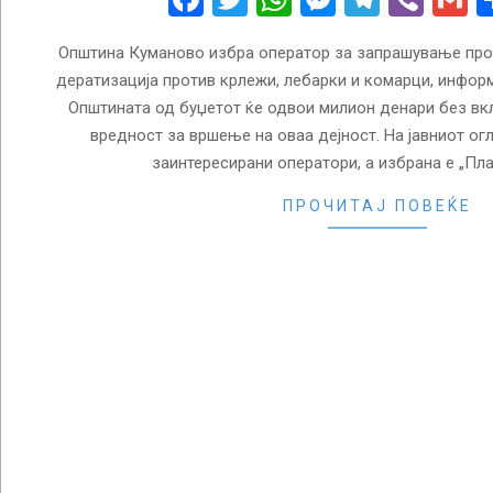
Општина Куманово избра оператор за запрашување прот
дератизација против крлежи, лебарки и комарци, инфор
Општината од буџетот ќе одвои милион денари без вк
вредност за вршење на оваа дејност. На јавниот огл
заинтересирани оператори, а избрана е „Пл
ПРОЧИТАЈ ПОВЕЌЕ