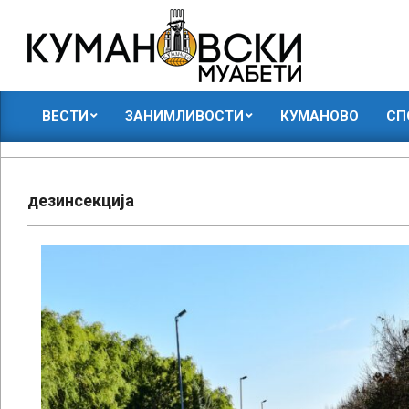
Skip
to
content
КУМАНОВСКИ
ВЕСТИ
ЗАНИМЛИВОСТИ
КУМАНОВО
СП
МУАБЕТИ
Primary
Navigation
Menu
дезинсекција