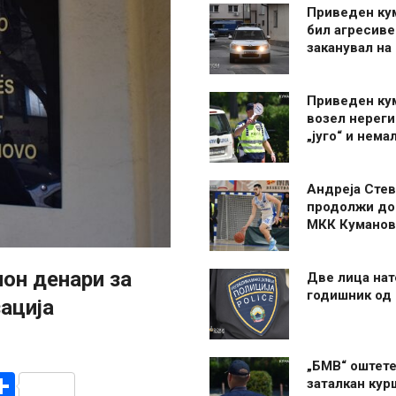
Приведен ку
бил агресиве
заканувал на
Приведен ку
возел нерег
„југо“ и нема
Андреја Стев
продолжи до
МКК Куманов
он денари за
Две лица нат
годишник од
ација
„БМВ“ оштете
r
am
r
mail
Share
заталкан кур