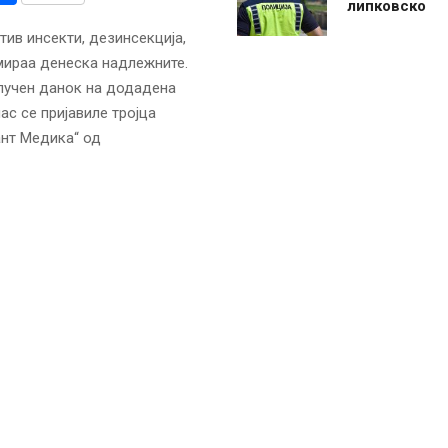
липковско
ив инсекти, дезинсекција,
мираа денеска надлежните.
лучен данок на додадена
ас се пријавиле тројца
ант Медика“ од