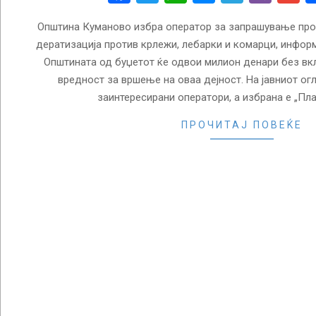
Општина Куманово избра оператор за запрашување прот
дератизација против крлежи, лебарки и комарци, инфор
Општината од буџетот ќе одвои милион денари без вк
вредност за вршење на оваа дејност. На јавниот огл
заинтересирани оператори, а избрана е „Пл
ПРОЧИТАЈ ПОВЕЌЕ