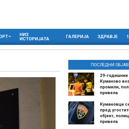
НИЗ
ОРТ
ГАЛЕРИЈА
ЗДРАВЈЕ
1
ИСТОРИЈАТА
ПОСЛЕДНИ ОБЈАВ
29-годишник
Куманово воз
промили, пол
привела
Кумановци с
пред угостит
објект, полиц
привела