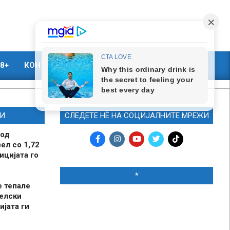
8+
КОНТАКТ
МАРКЕТИНГ
И
СЛЕДЕТЕ НЀ НА СОЦИЈАЛНИТЕ МРЕЖИ
 од
ел со 1,72
ицијата го
*
е тепале
елски
ијата ги