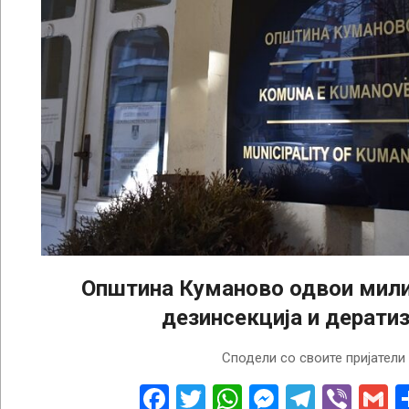
Општина Куманово одвои мили
дезинсекција и дератиз
2022-
Сподели со своите пријатели
04-
12
Facebook
Twitter
WhatsApp
Messenge
Telegr
Vibe
G