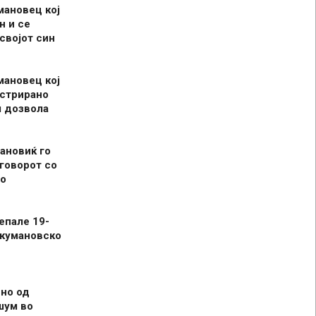
мановец кој
н и се
 својот син
мановец кој
истрирано
л дозвола
ановиќ го
говорот со
о
епале 19-
 кумановско
но од
шум во