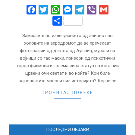
06
Facebook
Twitter
WhatsApp
Messenger
Telegram
Viber
Gmail
Share
Замислете по излегувањето од авионот во
холовите на аеродромот да ве пречекаат
фотографии од децата од Аушвиц, мурали на
војници со гас маски, призори од психотични
хорор филмови и голема сина статуа на коњ чии
црвени очи светат и во ноќта? Кои биле
најпознатите масони низ историјата? Кој не се
ПРОЧИТАЈ ПОВЕЌЕ
ПОСЛЕДНИ ОБЈАВИ