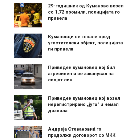
29-годишник од Куманово возел
со 1,72 промили, полицијата го
привела
Кумановци се тепале пред
угостителски објект, полицијата
ги привела
Приведен кумановец кој бил
агресивен и се заканувал на
својот син
Приведен кумановец кој возел
нерегистрирано „југо“ и немал
дозвола
Андреја Стевановиќ го
продолжи договорот со МКК