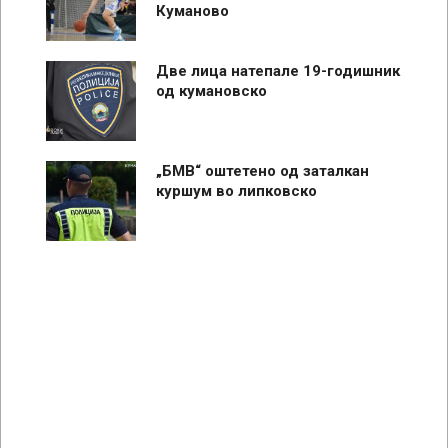
Куманово
Две лица натепале 19-годишник
од кумановско
„БМВ“ оштетено од заталкан
куршум во липковско