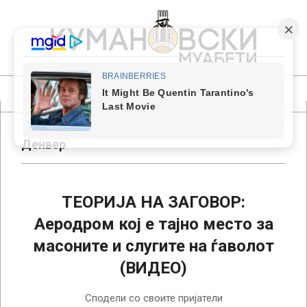
Skip
to
content
КУМАНОВСКИ
МУАБЕТИ
Primary
Navigation
Menu
Денвер
ТЕОРИЈА НА ЗАГОВОР:
Аеродром кој е тајно место за
масоните и слугите на ѓаволот
(ВИДЕО)
2018-
Сподели со своите пријатели
02-