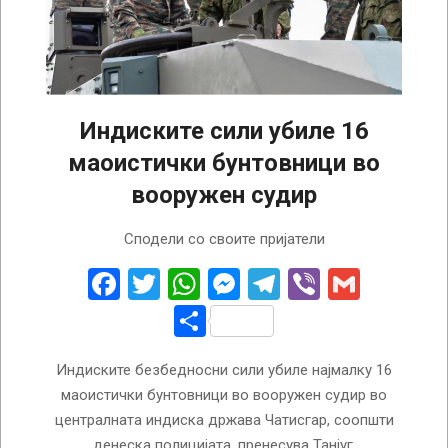
Индиските сили убиле 16
маоистички бунтовници во
вооружен судир
2025-
Сподели со своите пријатели
03-
29
Facebook
Twitter
WhatsApp
Messenger
Telegram
Viber
Gmail
Share
Индиските безбедносни сили убиле најмалку 16
маоистички бунтовници во вооружен судир во
централната индиска држава Чатисгар, соопшти
денеска полицијата, пренесува Танјуг.