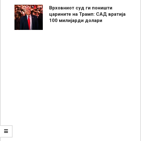
Врховниот суд ги поништи
царините на Трамп: САД вратија
100 милијарди долари