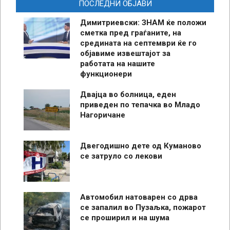
ПОСЛЕДНИ ОБЈАВИ
Димитриевски: ЗНАМ ќе положи
сметка пред граѓаните, на
средината на септември ќе го
објавиме извештајот за
работата на нашите
функционери
Двајца во болница, еден
приведен по тепачка во Младо
Нагоричане
Двегодишно дете од Куманово
се затруло со лекови
Автомобил натоварен со дрва
се запалил во Пузаљка, пожарот
се проширил и на шума