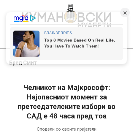
Skip
to
content
КУМАНОВСКИ
МУАБЕТИ
Primary
Navigation
Menu
Бред Смит
Челникот на Мајкрософт:
Најопасниот момент за
претседателските избори во
САД е 48 часа пред тоа
2024-
Сподели со своите пријатели
09-