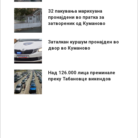
32 пакувања марихуана
пронајдени во пратка за
затвореник од Куманово
Заталкан куршум пронајден во
двор во Куманово
Над 126.000 лица преминале
преку Табановце викендов