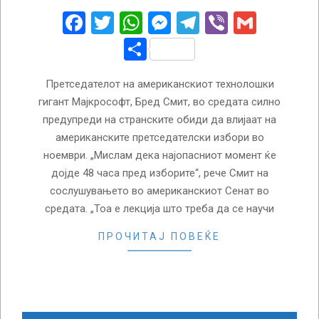
19
Facebook
Twitter
WhatsApp
Messenger
Telegram
Viber
Gmail
Share
Претседателот на американскиот технолошки
гигант Мајкрософт, Бред Смит, во средата силно
предупреди на странските обиди да влијаат на
американските претседателски избори во
ноември. „Мислам дека најопасниот момент ќе
дојде 48 часа пред изборите“, рече Смит на
сослушувањето во американскиот Сенат во
средата. „Тоа е лекција што треба да се научи
ПРОЧИТАЈ ПОВЕЌЕ