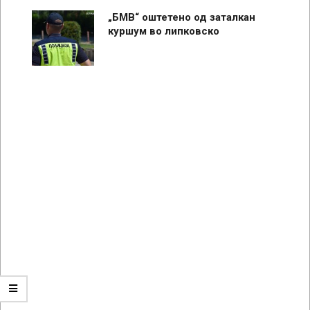
„БМВ“ оштетено од заталкан
куршум во липковско