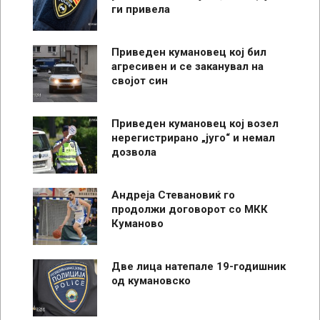
ги привела
Приведен кумановец кој бил
агресивен и се заканувал на
својот син
Приведен кумановец кој возел
нерегистрирано „југо“ и немал
дозвола
Андреја Стевановиќ го
продолжи договорот со МКК
Куманово
Две лица натепале 19-годишник
од кумановско