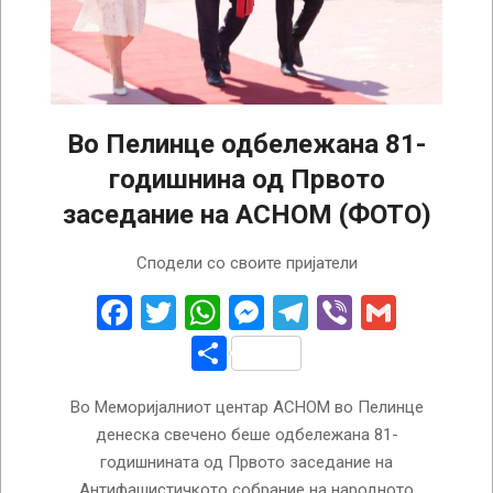
Во Пелинце одбележана 81-
годишнина од Првото
заседание на АСНОМ (ФОТО)
2025-
Сподели со своите пријатели
08-
02
Facebook
Twitter
WhatsApp
Messenger
Telegram
Viber
Gmail
Share
Во Меморијалниот центар АСНОМ во Пелинце
денеска свечено беше одбележана 81-
годишнината од Првото заседание на
Антифашистичкото собрание на народното