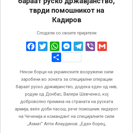
бараат руско државјанство,
тврди помошникот на
Кадиров
2024-
Сподели со своите пријатели
04-
03
Facebook
Twitter
WhatsApp
Messenger
Telegram
Viber
Gmail
Share
Некои борци на украинските вооружени сили
заробени во зоната за специјални операции
бараат руско државјанство, додека еден од нив,
родум од Донбас, Валери Шевченко, кој
доброволно премина на страната на руската
армија, веќе доби пасош, рече помошник лидерот
на Чеченија и командант на специјалните сили
„Ахмат“ Апти Алаудинов. „Еден борец,