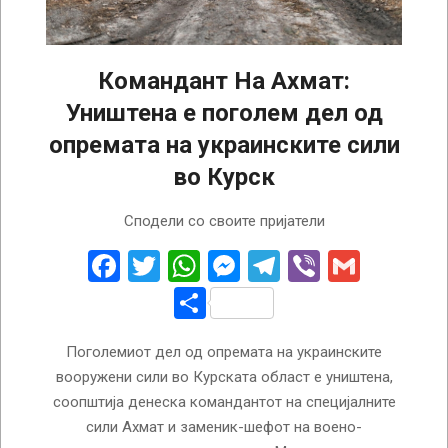
Командант На Ахмат:
Уништена е поголем дел од
опремата на украинските сили
во Курск
2024-
Сподели со своите пријатели
08-
14
Facebook
Twitter
WhatsApp
Messenger
Telegram
Viber
Gmail
Share
Поголемиот дел од опремата на украинските
вооружени сили во Курската област е уништена,
соопштија денеска командантот на специјалните
сили Ахмат и заменик-шефот на воено-