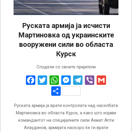
Руската армија ја исчисти
Мартиновка од украинските
вооружени сили во областа
Курск
2024-
Сподели со своите пријатели
08-
15
Facebook
Twitter
WhatsApp
Messenger
Telegram
Viber
Gmail
Share
Руската армија ја врати контролата над населбата
Мартиновка во областа Курск, а како што изјави
командантот на специјалните сили Ахмат Апти
Алаудинов, армијата наскоро ќе ги врати