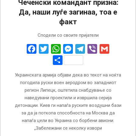
Чеченски командант призна:
Да, наши луѓе загинаа, тоа е
факт
2024-
Сподели со своите пријатели
08-
09
Facebook
Twitter
WhatsApp
Messenger
Telegram
Viber
Gmail
Share
Украинската армија објави дека во текот на ноќта
погодила руски воен аеродром во западниот
регион Липецк, оштетила снабдување со
наведувани проектили и извршила серија
детонации. Киев ги напаѓа руските воздушни бази
за да ја поткопа способноста на Москва да
напаѓа цели во Украина со борбени авиони.
„Забележани се неколку извори