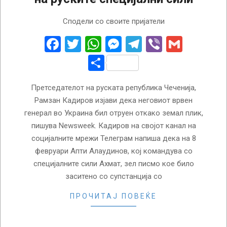
2023-
Сподели со своите пријатели
02-
13
Facebook
Twitter
WhatsApp
Messenger
Telegram
Viber
Gmail
Share
Претседателот на руската република Чеченија,
Рамзан Кадиров изјави дека неговиот врвен
генерал во Украина бил отруен откако земал плик,
пишува Newsweek. Кадиров на својот канал на
социјалните мрежи Телеграм напиша дека на 8
февруари Апти Алаудинов, кој командува со
специјалните сили Ахмат, зел писмо кое било
заситено со супстанција со
ПРОЧИТАЈ ПОВЕЌЕ