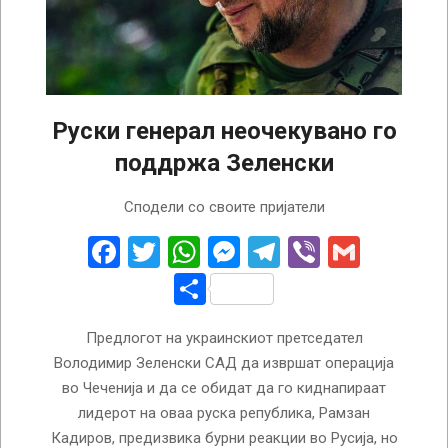
Руски генерал неочекувано го
поддржа Зеленски
2026-
Сподели со своите пријатели
01-
13
Facebook
Twitter
WhatsApp
Messenger
Telegram
Viber
Gmail
Share
Предлогот на украинскиот претседател
Володимир Зеленски САД да извршат операција
во Чеченија и да се обидат да го киднапираат
лидерот на оваа руска република, Рамзан
Кадиров, предизвика бурни реакции во Русија, но