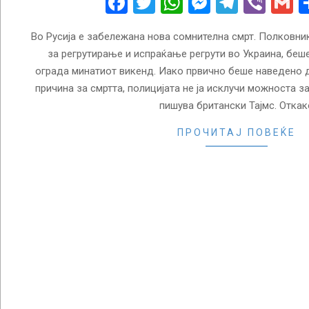
Facebook
Twitter
WhatsApp
Messenge
Telegr
Vibe
G
Во Русија е забележана нова сомнителна смрт. Полковн
за регрутирање и испраќање регрути во Украина, беше
ограда минатиот викенд. Иако првично беше наведено 
причина за смртта, полицијата не ја исклучи можноста з
пишува британски Тајмс. Откак
ПРОЧИТАЈ ПОВЕЌЕ