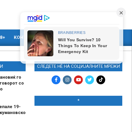
8+
КОНТАКТ
МАРКЕТИНГ
И
СЛЕДЕТЕ НЀ НА СОЦИЈАЛНИТЕ МРЕЖИ
ановиќ го
говорот со
о
*
епале 19-
 кумановско