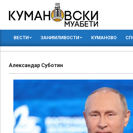
Skip
to
content
КУМАНОВСКИ
ВЕСТИ
ЗАНИМЛИВОСТИ
КУМАНОВО
СП
МУАБЕТИ
Primary
Navigation
Menu
Александар Суботин