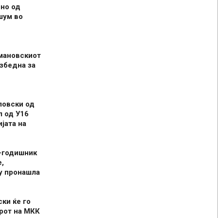
но од
шум во
мановскиот
збедна за
ловски од
л од У16
јата на
-годишник
,
у пронашла
ски ќе го
рот на МКК