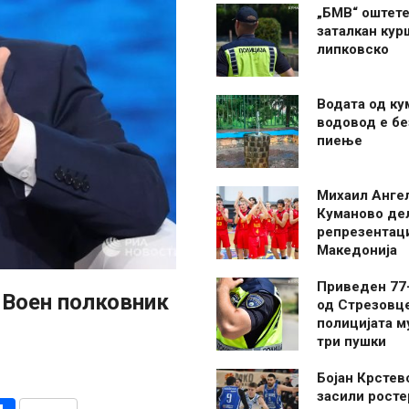
„БМВ“ оштете
заталкан кур
липковско
Водата од ку
водовод е бе
пиење
Михаил Анге
Куманово де
репрезентаци
Македонија
Приведен 77
 Воен полковник
од Стрезовце
полицијата м
три пушки
Бојан Крстев
засили росте