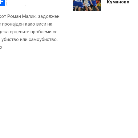
r
am
r
mail
Share
Куманово
икот Роман Малик, задолжен
 пронајден како виси на
дека срцевите проблеми се
а убиство или самоубиство,
о