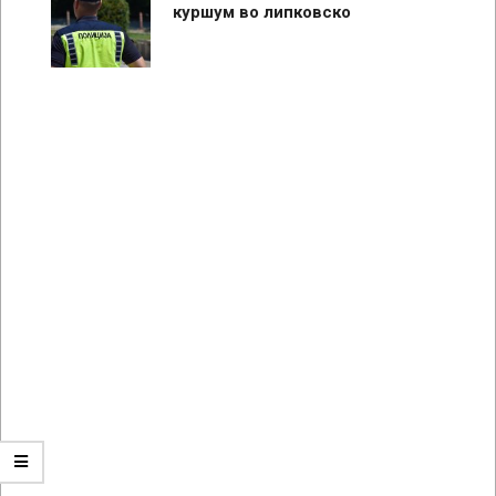
куршум во липковско