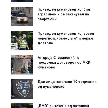
Приведен кумановец кој бил
агресивен и се заканувал на
својот син
Приведен кумановец кој возел
нерегистрирано „југо“ и немал
дозвола
Андреја Стевановиќ го
продолжи договорот со МКК
Куманово
Две лица натепале 19-годишник
од кумановско
„БМВ“ оштетено од заталкан