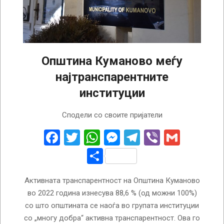
Општина Куманово меѓу
најтранспарентните
институции
2022-
Сподели со своите пријатели
08-
19
Facebook
Twitter
WhatsApp
Messenger
Telegram
Viber
Gmail
Share
Активната транспарентност на Општина Куманово
во 2022 година изнесува 88,6 % (од можни 100%)
со што општината се наоѓа во групата институции
со „многу добра“ активна транспарентност. Ова го