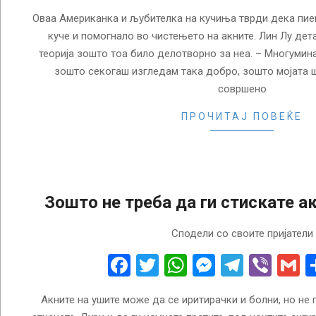
Оваа Американка и љубителка на кучиња тврди дека пие
куче и помогнало во чистењето на акните. Лин Лу дета
теорија зошто тоа било делотворно за неа. – Многумин
зошто секогаш изгледам така добро, зошто мојата 
совршено
ПРОЧИТАЈ ПОВЕЌЕ
Зошто не треба да ги стискате а
2018-
Сподели со своите пријатели
02-
06
Facebook
Twitter
WhatsApp
Messenge
Telegr
Vibe
G
Акните на ушите може да се иритирачки и болни, но не п