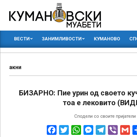
Skip
to
content
КУМАНОВСКИ
ВЕСТИ
ЗАНИМЛИВОСТИ
КУМАНОВО
СП
МУАБЕТИ
Primary
Navigation
Menu
акни
БИЗАРНО: Пие урин од своето ку
тоа е лековито (ВИД
2018-
Сподели со своите пријатели
06-
23
Facebook
Twitter
WhatsApp
Messenge
Telegr
Vibe
G