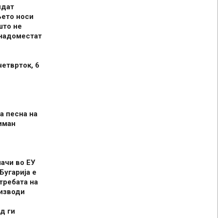
идат
њето носи
што не
 надоместат
четврток, 6
а песна на
иман
шачи во ЕУ
Бугарија е
требата на
оизводи
д ги