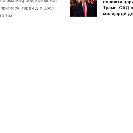
урно има микроби, кои можат
поништи цар
Трамп: САД в
 притисок, тврди д-р Џоел
милијарди д
то тоа