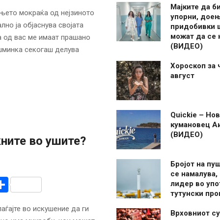
Мајките да б
њето мокраќа од нејзиното
упорни, дое
лно ја објаснува својата
придобивки 
можат да се
а од вас ме имаат прашано
(ВИДЕО)
шминка секогаш делува
Хороскоп за 
август
Quickie – Нов
кумановец А
(ВИДЕО)
кните во ушите?
Бројот на пу
се намалува, 
r
am
r
mail
Share
лидер во упо
тутунски пр
аѓајте во искушение да ги
Врховниот су