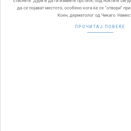
стиснете. Дури и да ги измиете прстите, под ноктите сиг
да се појават местото, особено кога ќе се “отвори” при
Коен, дерматолог од Чикаго. Намес
ПРОЧИТАЈ ПОВЕЌЕ