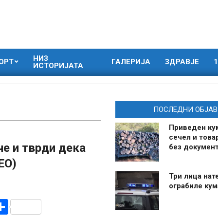
НИЗ
ОРТ
ГАЛЕРИЈА
ЗДРАВЈЕ
1
ИСТОРИЈАТА
ПОСЛЕДНИ ОБЈАВ
Приведен ку
сечел и това
че и тврди дека
без документ
ЕО)
Три лица нат
ограбиле ку
r
am
r
mail
Share