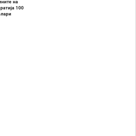
ините на
ратија 100
олари