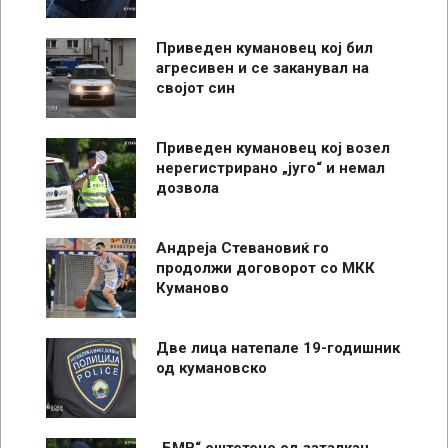
Приведен кумановец кој бил
агресивен и се заканувал на
својот син
Приведен кумановец кој возел
нерегистрирано „југо“ и немал
дозвола
Андреја Стевановиќ го
продолжи договорот со МКК
Куманово
Две лица натепале 19-годишник
од кумановско
„БМВ“ оштетено од заталкан