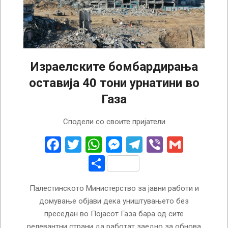
Израелските бомбардирања
оставија 40 тони урнатини во
Газа
2024-
Сподели со своите пријатели
08-
13
Facebook
Twitter
WhatsApp
Messenger
Telegram
Viber
Gmail
Share
Палестинското Министерство за јавни работи и
домување објави дека уништувањето без
преседан во Појасот Газа бара од сите
релевантни страни да работат заедно за обнова