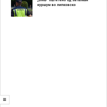
куршум во липковско