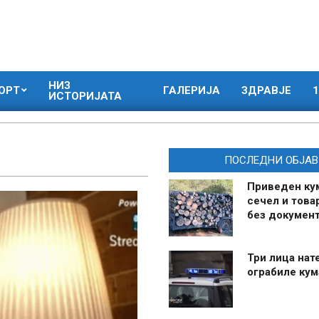
НИЗ
ОРТ
ГАЛЕРИЈА
ЗДРАВЈЕ
1
ИСТОРИЈАТА
ПОСЛЕДНИ ОБЈАВ
Приведен ку
сечел и това
без документ
Три лица нат
ограбиле ку