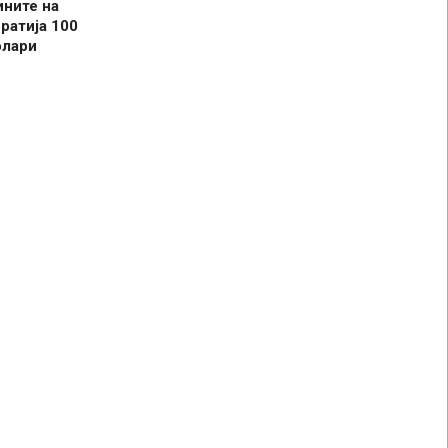
ините на
ратија 100
олари