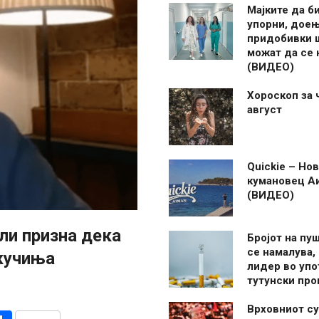
Мајките да б
упорни, дое
придобивки 
можат да се
(ВИДЕО)
Хороскоп за 
август
Quickie – Нов
кумановец А
(ВИДЕО)
ли призна дека
Бројот на пу
се намалува, 
кучиња
лидер во упо
тутунски пр
Врховниот су