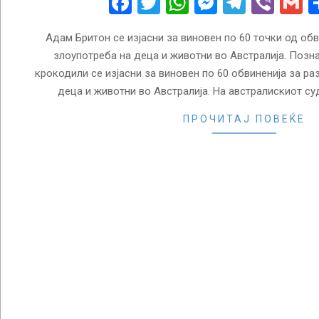
Facebook
Twitter
WhatsApp
Messenge
Telegr
Vibe
G
Адам Бритон се изјасни за виновен по 60 точки од обв
злоупотреба на деца и животни во Австралија. Позна
крокодили се изјасни за виновен по 60 обвиненија за ра
деца и животни во Австралија. На австралискиот су
ПРОЧИТАЈ ПОВЕЌЕ