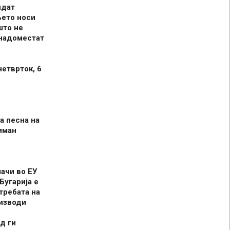
идат
њето носи
што не
 надоместат
четврток, 6
а песна на
иман
шачи во ЕУ
Бугарија е
требата на
оизводи
д ги