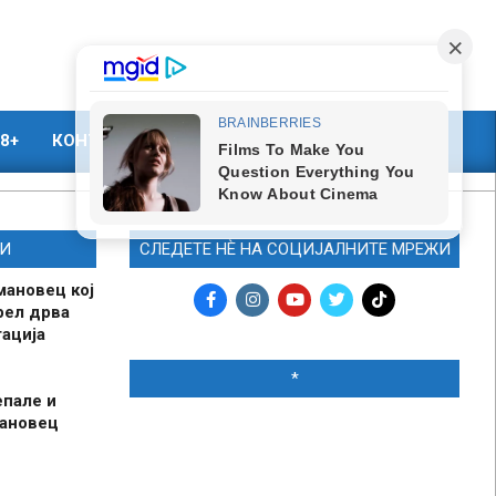
8+
КОНТАКТ
МАРКЕТИНГ
И
СЛЕДЕТЕ НЀ НА СОЦИЈАЛНИТЕ МРЕЖИ
мановец кој
рел дрва
ација
*
епале и
мановец