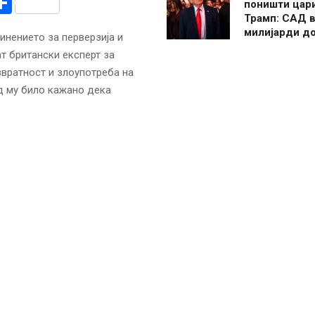
r
am
r
mail
Share
поништи цар
Трамп: САД в
милијарди д
инението за перверзија и
т британски експерт за
звратност и злоупотреба на
д му било кажано дека