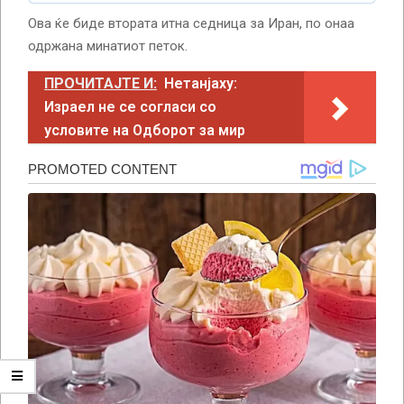
Ова ќе биде втората итна седница за Иран, по онаа
одржана минатиот петок.
ПРОЧИТАЈТЕ И:
Нетанјаху:
Израел не се согласи со
условите на Одборот за мир