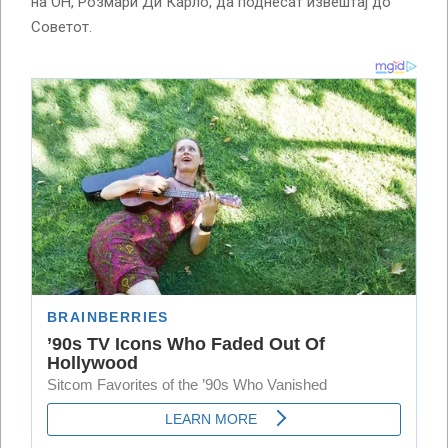
на ОН, Розмари Ди Карло, да поднесат извештај до
Советот.