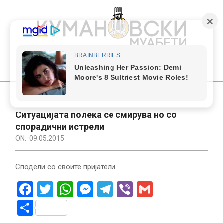
Skip
to
content
КУМАНОВСКИ
МУАБЕТИ
Primary
Navigation
Menu
Ситуацијата полека се смирува но со
спорадични истрели
ON:
09.05.2015
Сподели со своите пријатели
Facebook
Twitter
WhatsApp
Messenger
Telegram
Viber
Gmail
Share