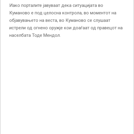
Иако порталите јавуваат дека ситуацијата во
Куманово е под целосна контрола, во моментот на
објавувањето на веста, во Куманово се слушаат
истрели од огнено оружје кои доаѓаат од правецот на
населбата Тоде Мендол.