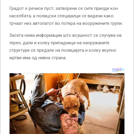
Градот е речиси пуст, затворени се сите приоди кон
населбата, а полицски специјалци се видени како
трчаат низ автопатот во потера на вооружените групи.
Засега нема информации што всушност се случува на
терен, дали и колку припадници на наоружаните
структури се предале на полицијата и колку вкупно
жртви има од нивна страна.