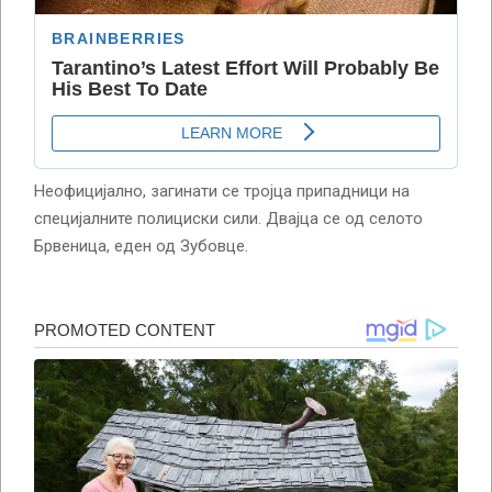
Неофицијално, загинати се тројца припадници на
специјалните полициски сили. Двајца се од селото
Брвеница, еден од Зубовце.