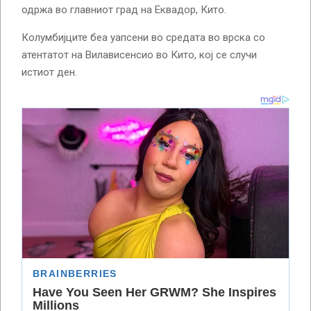
одржа во главниот град на Еквадор, Кито.
Колумбијците беа уапсени во средата во врска со
атентатот на Вилависенсио во Кито, кој се случи
истиот ден.