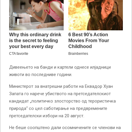
Дивеењето на банди и картели однесе илјадници
животи во последниве години.
Министерот за внатрешни работи на Еквадор Хуан
Запата го нарече убиството на претседателскиот
кандидат „политичко злосторство од терористичка
природа“ со цел саботирање на предвремените
претседателски избори на 20 август.
Не беше соопштено дали осомничените се членови на