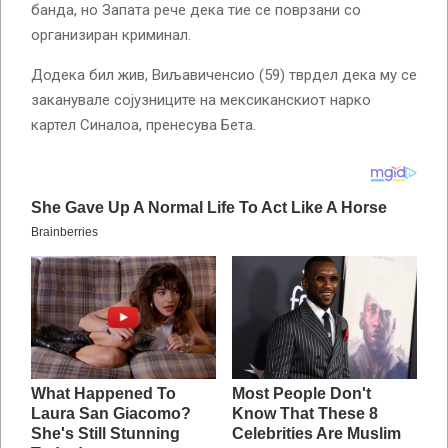
банда, но Запата рече дека тие се поврзани со
организиран криминал.
Додека бил жив, Виљавиченсио (59) тврдел дека му се
заканувале сојузниците на мексиканскиот нарко
картел Синалоа, пренесува Бета.