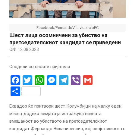
Facebook/FernandoVillavicencioEC
Шест лица осомничени за убиство на
претседателскиот кандидат се приведени
ON:
12.08.2023
Сподели со своите пријатели
Facebook
Twitter
WhatsApp
Messenger
Telegram
Viber
Gmail
Share
Еквадор ќе притвори шест Колумбијци најмалку еден
месец додека земјата ја истражува нивната
вмешаност во убиството на претседателскиот
кандидат Фернандо Вилависенсио, кој својот живот го