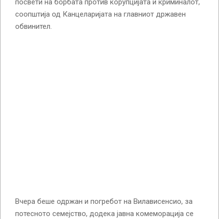
посвети на борбата против корупцијата и криминалот,
соопштија од Канцеларијата на главниот државен
обвинител.
Вчера беше одржан и погребот на Вилависенсио, за
потесното семејство, додека јавна комеморација се