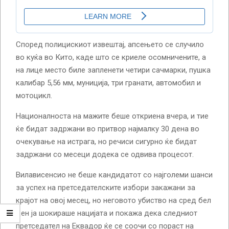
Според полицискиот извештај, апсењето се случило
во куќа во Кито, каде што се криеле осомничените, а
на лице место биле запленети четири сачмарки, пушка
калибар 5,56 мм, муниција, три гранати, автомобил и
мотоцикл.
Националноста на мажите беше откриена вчера, и тие
ќе бидат задржани во притвор најмалку 30 дена во
очекување на истрага, но речиси сигурно ќе бидат
задржани со месеци додека се одвива процесот.
Вилависенсио не беше кандидатот со најголеми шанси
за успех на претседателските избори закажани за
крајот на овој месец, но неговото убиство на сред бел
ден ја шокираше нацијата и покажа дека следниот
претседател на Еквадор ќе се соочи со пораст на