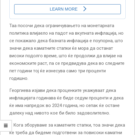
Таа посочи дека ограничувањето на монетарната
политика влијаело на падот на вкупната инфлација, но
се покажало дека базната инфлација е поупорна, што
значи дека каматните стапки ќе мора да останат
високи подолго време, што ќе продолжи да влијае на
економските раст, па се предвидува дека во следните
пет години тој ќе изнесува само три проценти
годишно.
Георгиева изјави дека проценките укажуваат дека
инфлацијата годинава ќе биде седум проценти и дека
ќе има напредок во 2024 година, но сепак ќе остане
далеку над нивото кое би било задоволително.
– Кога зборуваме за каматните стапки, тоа значи дека
ќе треба да бидеме подготвени за повисоки каматни