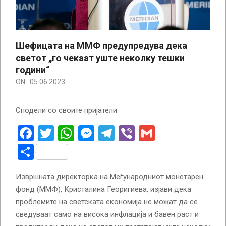
Шефицата на ММФ предупредува дека
светот „го чекаат уште неколку тешки
години“
ON:
05.06.2023
Сподели со своите пријатели
Facebook
Twitter
WhatsApp
Messenger
Telegram
Viber
Gmail
Share
Извршната директорка на Меѓународниот монетарен
фонд (ММФ), Кристалина Георигиева, изјави дека
проблемите на светската економија не можат да се
сведуваат само на висока инфлација и бавен раст и