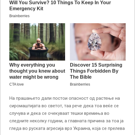
На прашањето дали постои опасност од растење на
сиромаштијата во светот, таа рече дека тоа веќе се
случува и дека се очекуваат тешки времиња во
следните неколку години, а главната причина за тоа ја
гледа во руската агресија врз Украина, која се прелева