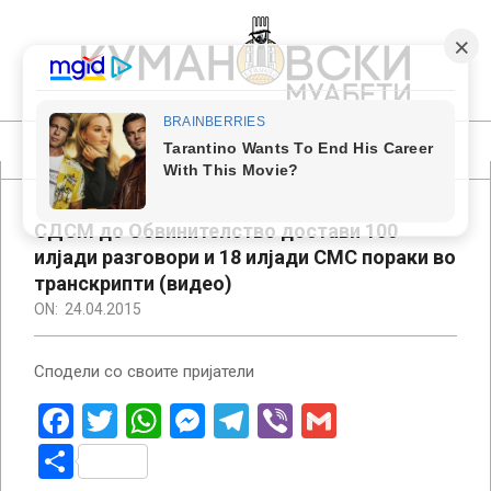
Skip
to
content
КУМАНОВСКИ
МУАБЕТИ
Primary
Navigation
Menu
СДСМ до Обвинителство достави 100
илјади разговори и 18 илјади СМС пораки во
транскрипти (видео)
ON:
24.04.2015
Сподели со своите пријатели
Facebook
Twitter
WhatsApp
Messenger
Telegram
Viber
Gmail
Share