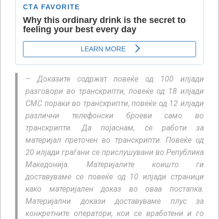
– Доказите содржат повеќе од 100 илјади
разговори во транскрипти, повеќе од 18 илјади
СМС пораки во транскрипти, повеќе од 12 илјади
различни телефонски броеви само во
транскрипти. Да појаснам, се работи за
материјал преточен во транскрипти. Повеќе од
20 илјади граѓани се прислушувани во Република
Македонија. Материјалите коишто ги
доставуваме се повеќе од 10 илјади страници
како материјален доказ во оваа постапка.
Материјални докази доставуваме плус за
конкретните оператори, кои се вработени и го