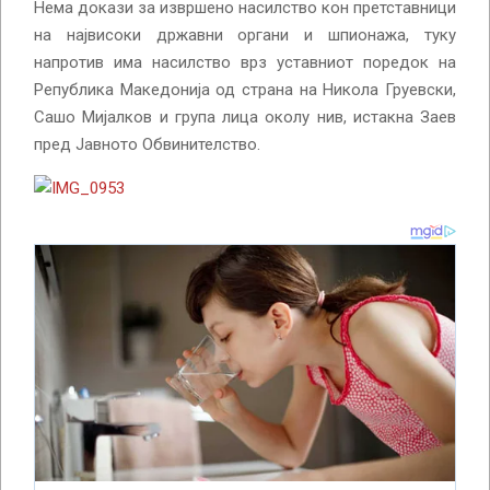
Нема докази за извршено насилство кон претставници
на највисоки државни органи и шпионажа, туку
напротив има насилство врз уставниот поредок на
Република Македонија од страна на Никола Груевски,
Сашо Мијалков и група лица околу нив, истакна Заев
пред Јавното Обвинителство.