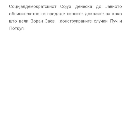
Социјалдемократскиот Сојуз денеска до Јавното
обвинителство ги предаде нивните доказите за како
што вели Зоран Заев, конструираните случаи Пуч и
Поткуп.