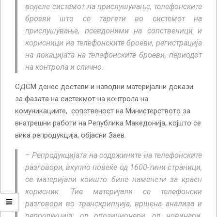
воделе системот на прислушување, телефонските
броеви што се таргети во системот на
прислушување, псевдоними на сопственици и
корисници на телефонските броеви, регистрација
на локацијата на телефонските броеви, периодот
на контрола и слично.
СДСМ денес достави и наводни материјални докази
за фазата на систекмот на контрола на
комуникациите, сопственост на Министерството за
внатрешни работи на Република Македонија, којшто се
вика репродукција, објасни Заев.
– Репродукцијата на содржините на телефонските
разговори, вкупно повеќе од 1600-тини страници,
се материјали коишто биле наменети за краен
корисник. Тие материјали се телефонски
разговори во транскрипција, вршена анализа и
репродукција: од опозиционери, од новинари,