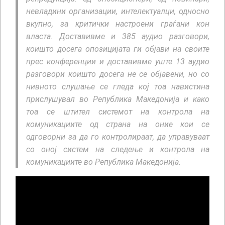
невладини организации, интелектуалци, односно
вкупно, за критички настроени граѓани кон
власта. Доставивме и 385 аудио разговори,
коишто досега опозицијата ги објави на своите
прес конференции и доставивме уште 13 аудио
разговори коишто досега не се објавени, но со
нивното слушање се гледа кој тоа навистина
прислушувал во Република Македонија и како
тоа се штител системот на контрола на
комуникациите од страна на оние кои се
одговорни за да го контролираат, да управуваат
со оној систем на следење и контрола на
комуникациите во Република Македонија.