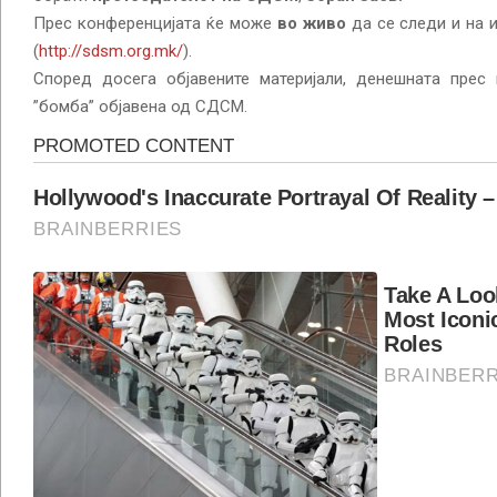
Прес конференцијата ќе може
во живо
да се следи и на 
(
http://sdsm.org.mk/
).
Според досега објавените материјали, денешната прес 
”бомба” објавена од СДСМ.