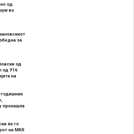
но од
шум во
мановскиот
збедна за
ловски од
л од У16
јата на
-годишник
,
у пронашла
ски ќе го
рот на МКК