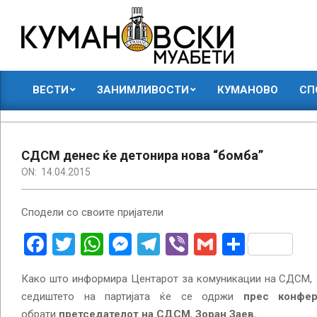
Skip
to
content
КУМАНОВСКИ
ВЕСТИ
ЗАНИМЛИВОСТИ
КУМАНОВО
СП
МУАБЕТИ
Primary
Navigation
Menu
СДСМ денес ќе детонира нова “бомба”
ON:
14.04.2015
Сподели со своите пријатели
Facebook
Twitter
WhatsApp
Messenger
Telegram
Viber
Gmail
Share
Како што информира Центарот за комуникации на СДСМ
седиштето на партијата ќе се одржи
прес конфер
обрати
претседателот на СДСМ
,
Зоран Заев.