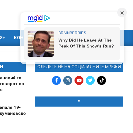
8+
КОНТАКТ
МАРКЕТИНГ
И
СЛЕДЕТЕ НЀ НА СОЦИЈАЛНИТЕ МРЕЖИ
ановиќ го
говорот со
о
*
епале 19-
 кумановско