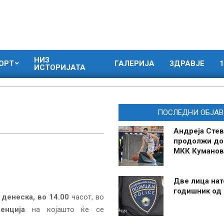
НИЗ
ОРТ
ГАЛЕРИЈА
ЗДРАВЈЕ
1
ИСТОРИЈАТА
ПОСЛЕДНИ ОБЈАВ
Андреја Стев
продолжи до
МКК Куманов
Две лица нат
годишник од
,
денеска, во 14.00
часот, во
енција
на којашто ќе се