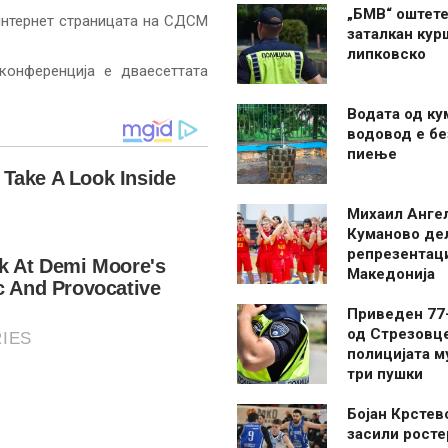
„БМВ“ оштете
интернет страницата на СДСМ
заталкан кур
липковско
конференција е дваесеттата
Водата од ку
водовод е бе
пиење
Михаил Анге
Куманово де
репрезентаци
Македонија
Приведен 77
од Стрезовце
полицијата м
три пушки
Бојан Крстев
засили росте