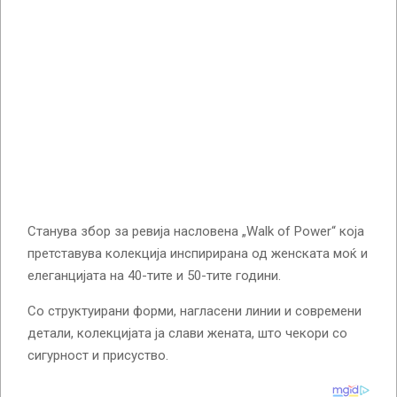
Станува збор за ревија насловена „Walk of Power“ која
претставува колекција инспирирана од женската моќ и
елеганцијата на 40-тите и 50-тите години.
Со структуирани форми, нагласени линии и современи
детали, колекцијата ја слави жената, што чекори со
сигурност и присуство.