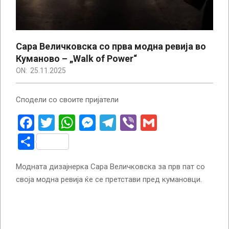
Сара Величковска со прва модна ревија во
Куманово – „Walk of Power“
ON:
25.11.2025
Сподели со своите пријатели
Facebook
Twitter
WhatsApp
Messenger
Telegram
Viber
Gmail
Share
Модната дизајнерка Сара Величковска за прв пат со
своја модна ревија ќе се претстави пред кумановци.