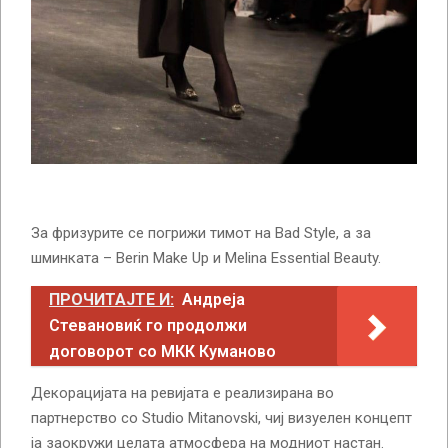
За фризурите се погрижи тимот на Bad Style, а за
шминката – Berin Make Up и Melina Essential Beauty.
ПРОЧИТАЈТЕ И:
Андреја
Стевановиќ го продолжи
договорот со МКК Куманово
Декорацијата на ревијата е реализирана во
партнерство со Studio Mitanovski, чиј визуелен концепт
ја заокружи целата атмосфера на модниот настан.