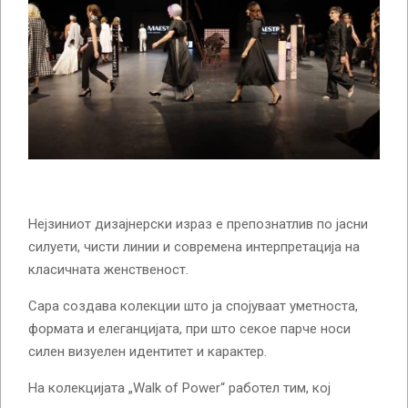
Нејзиниот дизајнерски израз е препознатлив по јасни
силуети, чисти линии и современа интерпретација на
класичната женственост.
Сара создава колекции што ја спојуваат уметноста,
формата и елеганцијата, при што секое парче носи
силен визуелен идентитет и карактер.
На колекцијата „Walk of Power“ работел тим, кој