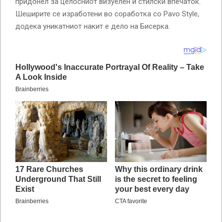
придонел за целосниот визуелен и стилски впечаток.
Шеширите се изработени во соработка со Pavo Style,
додека уникатниот накит е дело на Бисерка.