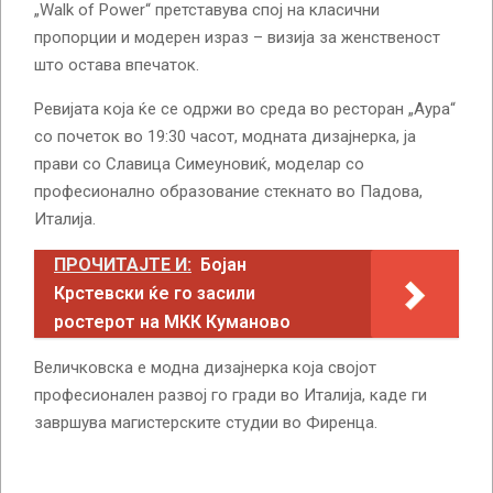
„Walk of Power“ претставува спој на класични
пропорции и модерен израз – визија за женственост
што остава впечаток.
Ревијата која ќе се одржи во среда во ресторан „Аура“
со почеток во 19:30 часот, модната дизајнерка, ја
прави со Славица Симеуновиќ, моделар со
професионално образование стекнато во Падова,
Италија.
ПРОЧИТАЈТЕ И:
Бојан
Крстевски ќе го засили
ростерот на МКК Куманово
Величковска е модна дизајнерка која својот
професионален развој го гради во Италија, каде ги
завршува магистерските студии во Фиренца.