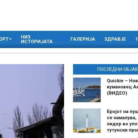
НИЗ
ОРТ
ГАЛЕРИЈА
ЗДРАВЈЕ
1
ИСТОРИЈАТА
ПОСЛЕДНИ ОБЈАВ
Quickie – Нов
кумановец А
(ВИДЕО)
Бројот на пу
се намалува, 
лидер во упо
тутунски пр