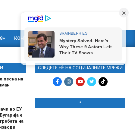
8+
КОНТАКТ
МАРКЕТИНГ
И
СЛЕДЕТЕ НЀ НА СОЦИЈАЛНИТЕ МРЕЖИ
а песна на
иман
*
шачи во ЕУ
Бугарија е
требата на
оизводи