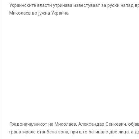
Украинските власти утринава известуваат за руски напад в
Миколаев во јужна Украина.
Градоначалникот на Миколаев, Александар Сенкевич, објав
гранатирале станбена зона, при што загинале две лица, а др