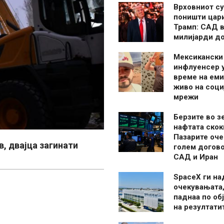
Врховниот су
поништи цар
Трамп: САД в
милијарди д
Мексикански
инфлуенсер 
време на ем
живо на соци
мрежи
Берзите во з
нафтата скок
Пазарите оче
, двајца загинати
голем догово
САД и Иран
SpaceX ги н
очекувањата,
паднаа по об
на резултати