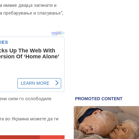
а имаме двајца загинати и
а пребарување и спасување“,
жени сили го ослободиле
та во Украина можете да ги