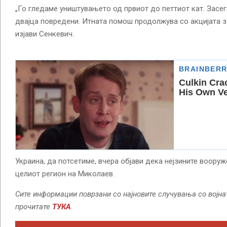
„Го гледаме уништувањето од првиот до петтиот кат. Засег
двајца повредени. Итната помош продолжува со акцијата з
изјави Сенкевич.
Украина, да потсетиме, вчера објави дека нејзините воору
целиот регион на Миколаев.
Сите информации поврзани со најновите случувања со војна
прочитате
ТУКА
.