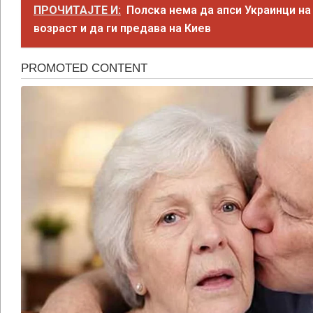
ПРОЧИТАЈТЕ И:
Полска нема да апси Украинци на
возраст и да ги предава на Киев