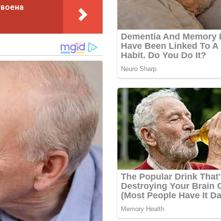
 воена