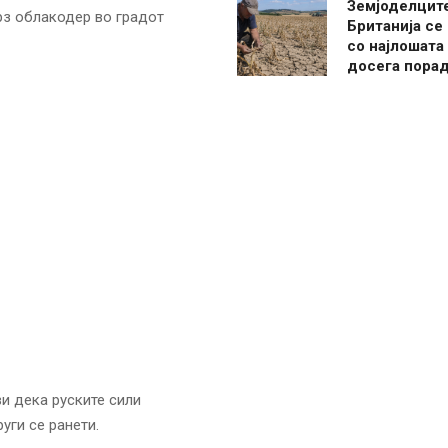
Земјоделцит
рз облакодер во градот
Британија се
со најлошата
досега пора
и дека руските сили
уги се ранети.