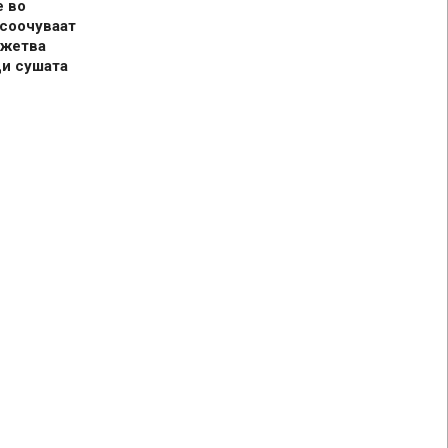
е во
 соочуваат
 жетва
ди сушата