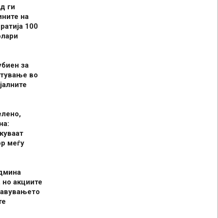
д ги
ините на
ратија 100
олари
убиен за
итување во
јалните
елено,
на:
куваат
р меѓу
админа
 но акциите
јавувањето
те