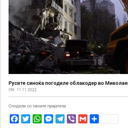
Русите синоќа погодиле облакодер во Миколаев
ON:
11.11.2022
Сподели со своите пријатели
Facebook
Twitter
WhatsApp
Messenger
Telegram
Viber
Gmail
Share