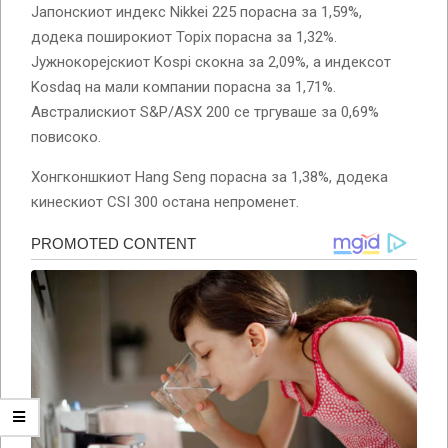
Јапонскиот индекс Nikkei 225 порасна за 1,59%,
додека поширокиот Topix порасна за 1,32%.
Јужнокорејскиот Kospi скокна за 2,09%, а индексот
Kosdaq на мали компании порасна за 1,71%.
Австралискиот S&P/ASX 200 се тргуваше за 0,69%
повисоко.
Хонгконшкиот Hang Seng порасна за 1,38%, додека
кинескиот CSI 300 остана непроменет.