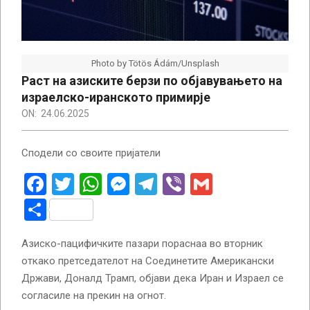
Photo by Tötös Ádám/Unsplash
Раст на азиските берзи по објавувањето на
израелско-иранското примирје
ON:
24.06.2025
Сподели со своите пријатели
Facebook
Twitter
WhatsApp
Messenger
Telegram
Viber
Gmail
Share
Азиско-пацифичките пазари пораснаа во вторник
откако претседателот на Соединетите Американски
Држави, Доналд Трамп, објави дека Иран и Израел се
согласиле на прекин на огнот.