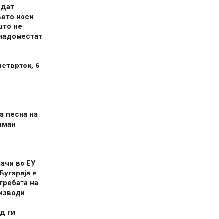
идат
њето носи
што не
 надоместат
четврток, 6
а песна на
иман
шачи во ЕУ
Бугарија е
требата на
оизводи
д ги