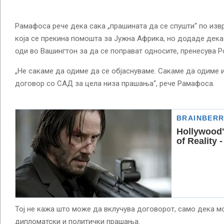
Рамафоса рече дека сака „прашината да се спушти“ по изв
која се прекина помошта за Јужна Африка, но додаде дека
оди во Вашингтон за да се поправат односите, пренесува Ро
„Не сакаме да одиме да се објаснуваме. Сакаме да одиме 
договор со САД за цела низа прашања“, рече Рамафоса.
Тој не кажа што може да вклучува договорот, само дека м
дипломатски и политички прашања.