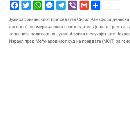
Facebook
Twitter
WhatsApp
Messenger
Telegram
Viber
Gmail
Share
Јужноафриканскиот претседател Сирил Рамафоса денеска и
договор“ со американскиот претседател Доналд Трамп за 
копнената политика на Јужна Африка и случајот што Јохан
Израел пред Меѓународниот суд на правдата (МСП) за гено