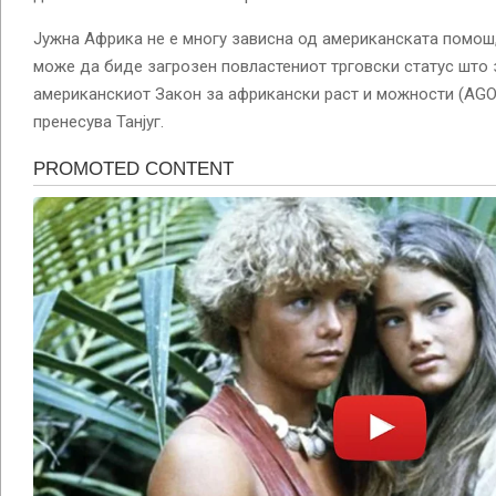
Јужна Африка не е многу зависна од американската помош
може да биде загрозен повластениот трговски статус што 
американскиот Закон за африкански раст и можности (AGOA
пренесува Танјуг.