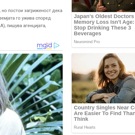
, но постои загриженост дека
земјата го ужива според
), пишува агенцијата,