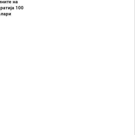
ините на
ратија 100
олари