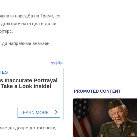
ршната наредба на Трамп, со
 долгорочната цел е да се
јтерс.
и да направиме значаен
оже да допре до трговски,