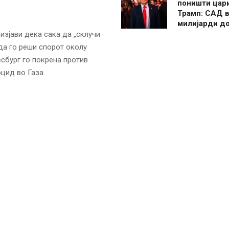
поништи цар
Трамп: САД в
милијарди д
зјави дека сака да „склучи
да го реши спорот околу
есбург го покрена против
цид во Газа.