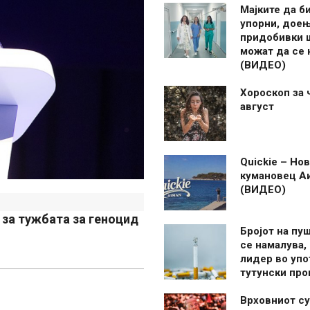
Мајките да б
упорни, дое
придобивки 
можат да се
(ВИДЕО)
Хороскоп за 
август
Quickie – Нов
кумановец А
(ВИДЕО)
 за тужбата за геноцид
Бројот на пу
се намалува, 
лидер во упо
тутунски пр
Врховниот су