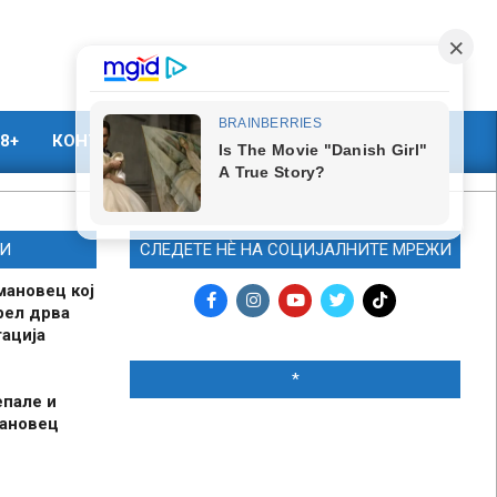
8+
КОНТАКТ
МАРКЕТИНГ
И
СЛЕДЕТЕ НЀ НА СОЦИЈАЛНИТЕ МРЕЖИ
мановец кој
рел дрва
ација
*
епале и
мановец