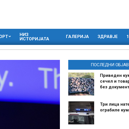
НИЗ
ОРТ
ГАЛЕРИЈА
ЗДРАВЈЕ
1
ИСТОРИЈАТА
ПОСЛЕДНИ ОБЈАВ
Приведен ку
сечел и това
без документ
Три лица нат
ограбиле ку