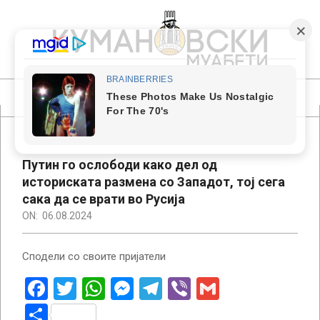
Skip
to
content
КУМАНОВСКИ
МУАБЕТИ
Primary
Navigation
Menu
Путин го ослободи како дел од
историската размена со Западот, тој сега
сака да се врати во Русија
ON:
06.08.2024
Сподели со своите пријатели
Facebook
Twitter
WhatsApp
Messenger
Telegram
Viber
Gmail
Share