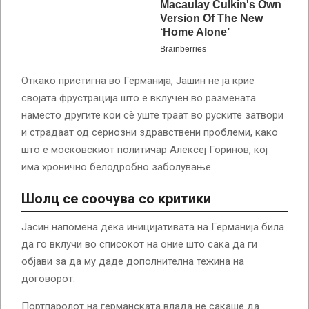
Откако пристигна во Германија, Јашин не ја крие
својата фрустрација што е вклучен во размената
наместо другите кои сè уште траат во руските затвори
и страдаат од сериозни здравствени проблеми, како
што е московскиот политичар Алексеј Горинов, кој
има хронично белодробно заболување.
Шолц се соочува со критики
Јасин напомена дека иницијативата на Германија била
да го вклучи во списокот на оние што сака да ги
објави за да му даде дополнителна тежина на
договорот.
Портпаролот на германската влада не сакаше да