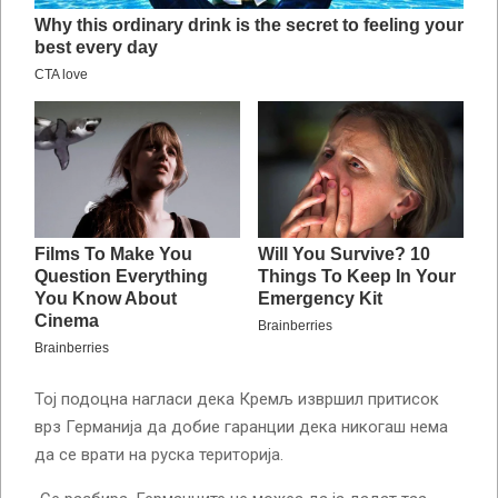
Тој подоцна нагласи дека Кремљ извршил притисок
врз Германија да добие гаранции дека никогаш нема
да се врати на руска територија.