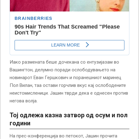
Иако размената беше дочекана со ентузијазам во
Вашингтон, делумно поради ослободувањето на
новинарот Еван Гершкович и поранешниот маринец
Пол Вилан, таа остави горчлив вкус кај ослободените
неистомисленици. Јашин тврди дека е однесен против
негова волја.
Тој одлежа казна затвор од осум и пол
години
На прес-конференција во петокот, Јашин прочита