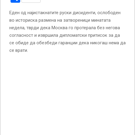
Еден од најистакнатите руски дисиденти, ослободен
во историска размена на затвореници минатата
недела, тврди дека Москва го протерала без негова
согласност и извршила дипломатски притисок за да
се обиде да обезбеди гаранции дека никогаш нема да
се врати.