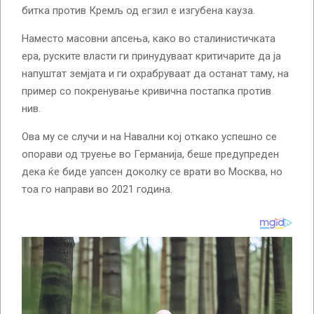
битка против Кремљ од егзил е изгубена кауза.
Наместо масовни апсења, како во сталинистичката
ера, руските власти ги принудуваат критичарите да ја
напуштат земјата и ги охрабруваат да останат таму, на
пример со покренување кривична постапка против
нив.
Ова му се случи и на Навални кој откако успешно се
опорави од труење во Германија, беше предупреден
дека ќе биде уапсен доколку се врати во Москва, но
тоа го направи во 2021 година.