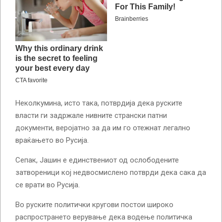
Неколкумина, исто така, потврдија дека руските
власти ги задржале нивните странски патни
документи, веројатно за да им го отежнат легално
враќањето во Русија.
Сепак, Јашин е единствениот од ослободените
затвореници кој недвосмислено потврди дека сака да
се врати во Русија.
Во руските политички кругови постои широко
распространето верување дека водење политичка