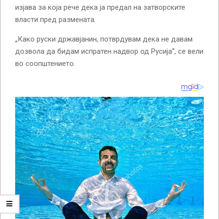
изјава за која рече дека ја предал на затворските
власти пред размената.
„Како руски државјанин, потврдувам дека не давам
дозвола да бидам испратен надвор од Русија“, се вели
во соопштението.