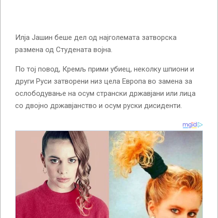
Илја Јашин беше дел од најголемата затворска
размена од Студената војна.
По тој повод, Кремљ прими убиец, неколку шпиони и
други Руси затворени низ цела Европа во замена за
ослободување на осум странски државјани или лица
со двојно државјанство и осум руски дисиденти.