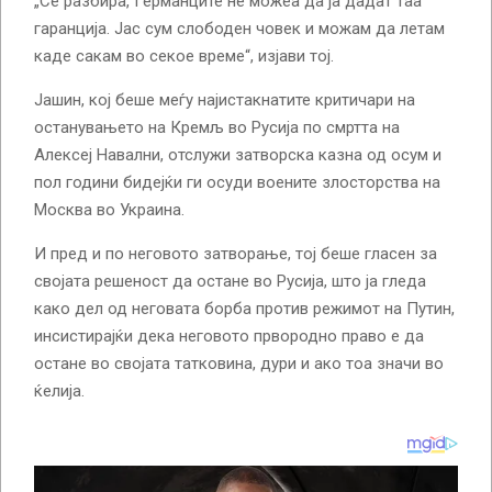
„Се разбира, Германците не можеа да ја дадат таа
гаранција. Јас сум слободен човек и можам да летам
каде сакам во секое време“, изјави тој.
Јашин, кој беше меѓу најистакнатите критичари на
останувањето на Кремљ во Русија по смртта на
Алексеј Навални, отслужи затворска казна од осум и
пол години бидејќи ги осуди воените злосторства на
Москва во Украина.
И пред и по неговото затворање, тој беше гласен за
својата решеност да остане во Русија, што ја гледа
како дел од неговата борба против режимот на Путин,
инсистирајќи дека неговото првородно право е да
остане во својата татковина, дури и ако тоа значи во
ќелија.