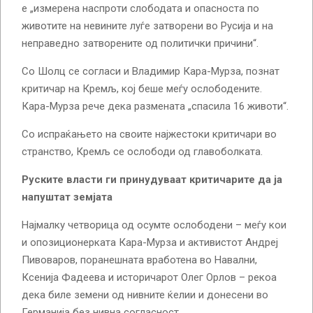
е „измерена наспроти слободата и опасноста по
животите на невините луѓе затворени во Русија и на
неправедно затворените од политички причини“.
Со Шолц се согласи и Владимир Кара-Мурза, познат
критичар на Кремљ, кој беше меѓу ослободените.
Кара-Мурза рече дека размената „спасила 16 животи“.
Со испраќањето на своите најжестоки критичари во
странство, Кремљ се ослободи од главоболката.
Руските власти ги принудуваат критичарите да ја
напуштат земјата
Најмалку четворица од осумте ослободени – меѓу кои
и опозиционерката Кара-Мурза и активистот Андреј
Пивоваров, поранешната вработена во Навални,
Ксенија Фадеева и историчарот Олег Орлов – рекоа
дека биле земени од нивните ќелии и донесени во
Германија без нивна согласност.