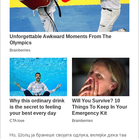
Но, Шолц ја бранеше својата одлука, велејќи дека таа