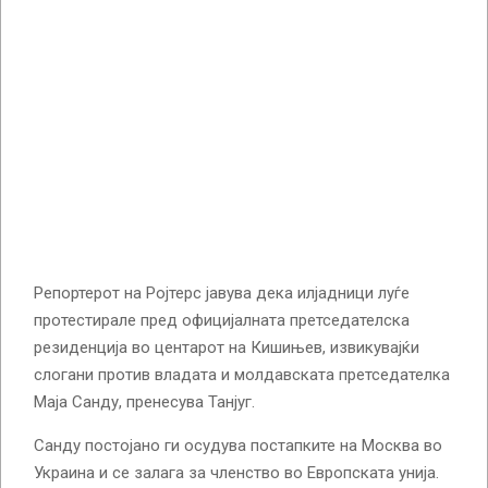
Репортерот на Ројтерс јавува дека илјадници луѓе
протестирале пред официјалната претседателска
резиденција во центарот на Кишињев, извикувајќи
слогани против владата и молдавската претседателка
Маја Санду, пренесува Танјуг.
Санду постојано ги осудува постапките на Москва во
Украина и се залага за членство во Европската унија.