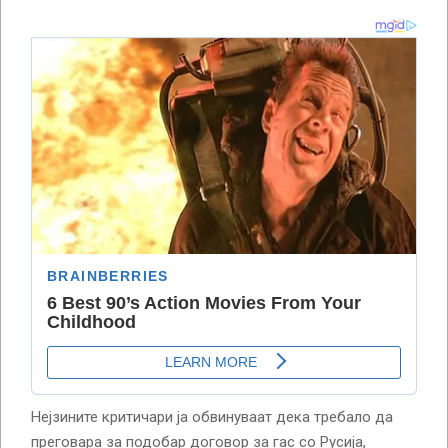
Нејзините критичари ја обвинуваат дека требало да
преговара за подобар договор за гас со Русија,