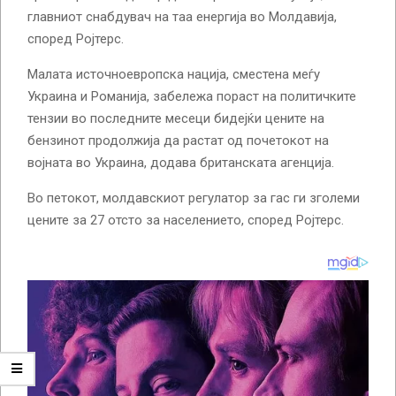
главниот снабдувач на таа енергија во Молдавија,
според Ројтерс.
Малата источноевропска нација, сместена меѓу
Украина и Романија, забележа пораст на политичките
тензии во последните месеци бидејќи цените на
бензинот продолжија да растат од почетокот на
војната во Украина, додава британската агенција.
Во петокот, молдавскиот регулатор за гас ги зголеми
цените за 27 отсто за населението, според Ројтерс.