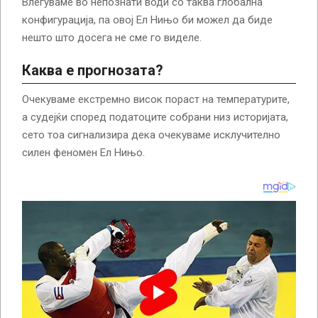
Влегуваме во непознати води со таква глобална
конфигурација, па овој Ел Нињо би можел да биде
нешто што досега не сме го виделе.
Каква е прогнозата?
Очекуваме екстремно висок пораст на температурите,
а судејќи според податоците собрани низ историјата,
сето тоа сигнализира дека очекуваме исклучително
силен феномен Ел Нињо.