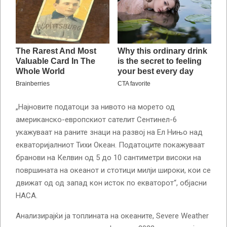
„Најновите податоци за нивото на морето од
американско-европскиот сателит Сентинел-6
укажуваат на раните знаци на развој на Ел Нињо над
екваторијалниот Тихи Океан. Податоците покажуваат
бранови на Келвин од 5 до 10 сантиметри високи на
површината на океанот и стотици милји широки, кои се
движат од од запад кон исток по екваторот“, објасни
НАСА.
Анализирајќи ја топлината на океаните, Severe Weather