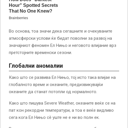
Во основа, тоа значи дека сегашните и очекуваните
атмосферски услови ќе бидат поволни за развој на
значајниот феномен Ел Нињо и неговото влијание врз
претстојните временски сезони.
Глобални аномалии
Како што се развива Ел Нињо, тој исто така влијае на
глобалното време и океаните, предизвикувајќи
океаните да станат потопли од нормалното.
Како што пишува Severe Weather, океаните веќе се на
пат кон рекордни температури, а тоа е веќе видливо
сега кога Ел Нињо сѐ уште не е ни во полн ек.