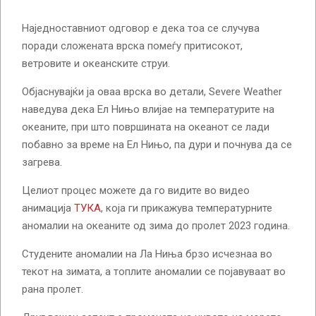
Наједноставниот одговор е дека тоа се случува
поради сложената врска помеѓу притисокот,
ветровите и океанските струи.
Објаснувајќи ја оваа врска во детали, Severe Weather
наведува дека Ел Нињо влијае на температурите на
океаните, при што површината на океанот се лади
побавно за време на Ел Нињо, па дури и почнува да се
загрева.
Целиот процес можете да го видите во видео
анимација
ТУКА
, која ги прикажува температурните
аномалии на океаните од зима до пролет 2023 година.
Студените аномалии на Ла Ниња брзо исчезнаа во
текот на зимата, а топлите аномалии се појавуваат во
рана пролет.