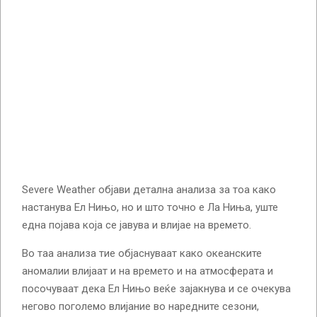
Severe Weather објави детална анализа за тоа како
настанува Ел Нињо, но и што точно е Ла Ниња, уште
една појава која се јавува и влијае на времето.
Во таа анализа тие објаснуваат како океанските
аномалии влијаат и на времето и на атмосферата и
посочуваат дека Ел Нињо веќе зајакнува и се очекува
негово поголемо влијание во наредните сезони,