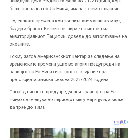
наведува дека студената фаза во 2022 година, која
беше поврзана со Ла Ниња, имала големо влијание.
Но, силната промена кон топлите аномалии во март,
бидејќи бранот Келвин се шири кон исток низ
екваторијалниот Пацифик, доведе до затоплување на
океаните.
Токму затоа Американскиот центар за следење на
временските промени уште во април предупреди на
развојот на Ел Нињо и неговото влијание врз
претстојната зимска сезона 2023/2024 година.
Според нивното предупредување, развојот на Ел
Нињо се очекува во периодот меѓу мај и јули, а може
да трае до зима.