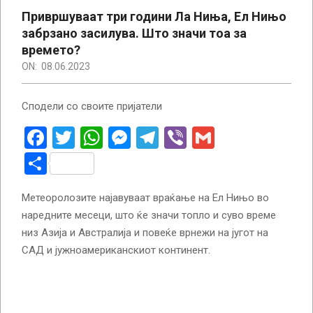
Привршуваат три години Ла Ниња, Ел Нињо
забрзано засилува. Што значи тоа за
времето?
ON:
08.06.2023
Сподели со своите пријатели
Facebook
Twitter
WhatsApp
Messenger
Telegram
Viber
Gmail
Share
Метеоролозите најавуваат враќање на Ел Нињо во
наредните месеци, што ќе значи топло и суво време
низ Азија и Австралија и повеќе врнежи на југот на
САД и јужноамериканскиот континент.