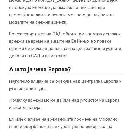
можеле да го погодат јужниот дел на САД, а бидејќи
се очекува Ел Нињо да има силно влијание врз
претстојните зимски сезони, можно е да влијае и на
моделите на снежни врнежи.
Во северниот дел на САД обично има помалку снежни
врнежи за време на зимите на Ел Нињо, но повеќе
врнежи би можеле да влијаат на централните и јужните
делови на САД и на истокот.
А што ја чека Европа?
Најголемо влијание се очекува над централна Европа и
југозападниот дел.
Помалку врнежи може да има над југоисточна Европа
и Скандинавија.
Ел Нињо влијае на временските промени на глобално
ниво и овој феномен се чувствува во секој агол на