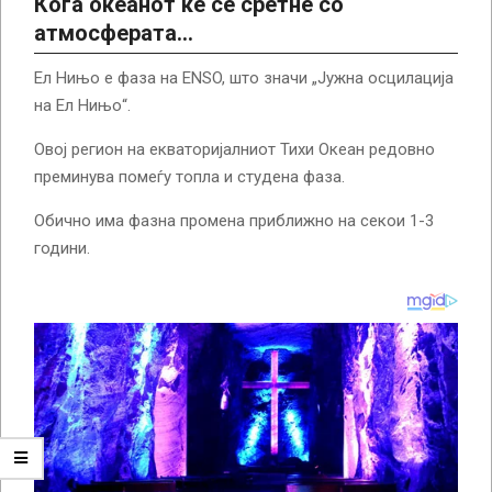
Кога океанот ќе се сретне со
атмосферата…
Ел Нињо е фаза на ENSO, што значи „Јужна осцилација
на Ел Нињо“.
Овој регион на екваторијалниот Тихи Океан редовно
преминува помеѓу топла и студена фаза.
Обично има фазна промена приближно на секои 1-3
години.