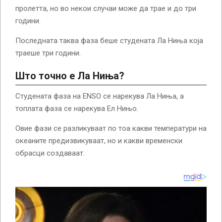
пролетта, но во некои случаи може да трае и до три
години.
Последната таква фаза беше студената Ла Ниња која
траеше три години.
Што точно е Ла Ниња?
Студената фаза на ENSO се нарекува Ла Ниња, а
топлата фаза се нарекува Ел Нињо.
Овие фази се разликуваат по тоа какви температури на
океаните предизвикуваат, но и какви временски
обрасци создаваат.