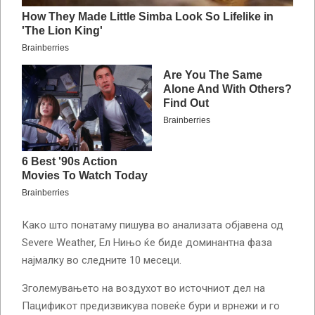
Како што понатаму пишува во анализата објавена од
Severe Weather, Ел Нињо ќе биде доминантна фаза
најмалку во следните 10 месеци.
Зголемувањето на воздухот во источниот дел на
Пацификот предизвикува повеќе бури и врнежи и го