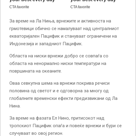
За време на Ла Ниња, врнежите и активноста на
грмотевици обично се намалуваат над централниот
екваторијален Пацифик и стануваат ограничени на
Индонезија и западниот Пацифик.
Областа на ниски врнежи добро се совпаѓа со
областа на ненормално ниски температури на
површината на океаните.
Оваа севкупна шема на врнежи покрива речиси
половина од светот и е одговорна за многу од
глобалните временски ефекти предизвикани од Ла
Нина.
За време на фазата Ел Нино, притисокот над
тропскиот Пацифик опаѓа и повеќе врнежи и бури се
случуваат во овој регион.