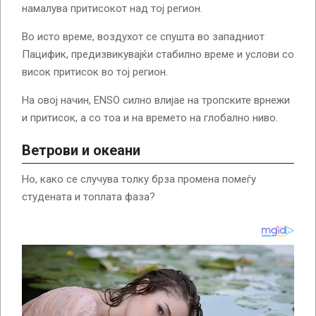
намалува притисокот над тој регион.
Во исто време, воздухот се спушта во западниот
Пацифик, предизвикувајќи стабилно време и услови со
висок притисок во тој регион.
На овој начин, ENSO силно влијае на тропските врнежи
и притисок, а со тоа и на времето на глобално ниво.
Ветрови и океани
Но, како се случува толку брза промена помеѓу
студената и топлата фаза?