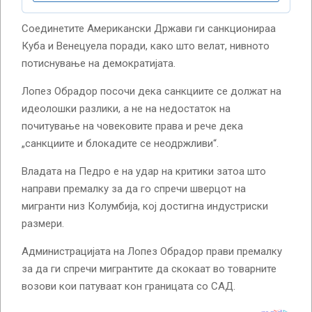
Соединетите Американски Држави ги санкционираа
Куба и Венецуела поради, како што велат, нивното
потиснување на демократијата.
Лопез Обрадор посочи дека санкциите се должат на
идеолошки разлики, а не на недостаток на
почитување на човековите права и рече дека
„санкциите и блокадите се неодржливи“.
Владата на Педро е на удар на критики затоа што
направи премалку за да го спречи шверцот на
мигранти низ Колумбија, кој достигна индустриски
размери.
Администрацијата на Лопез Обрадор прави премалку
за да ги спречи мигрантите да скокаат во товарните
возови кои патуваат кон границата со САД.