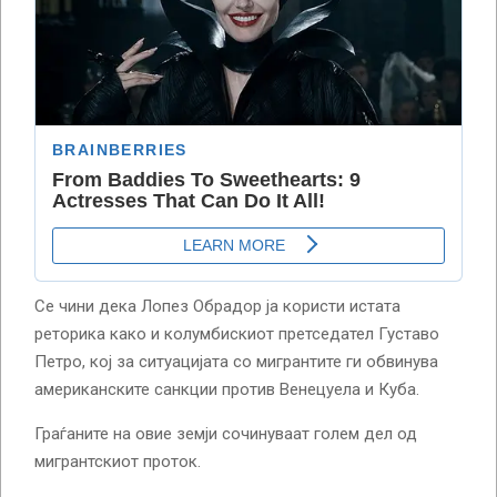
Се чини дека Лопез Обрадор ја користи истата
реторика како и колумбискиот претседател Густаво
Петро, ​​кој за ситуацијата со мигрантите ги обвинува
американските санкции против Венецуела и Куба.
Граѓаните на овие земји сочинуваат голем дел од
мигрантскиот проток.