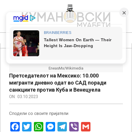
Skip
to
content
КУМАНОВСКИ
МУАБЕТИ
Primary
Navigation
Menu
EneasMx/Wikimedia
Претседателот на Мексико: 10.000
мигранти дневно одат во САД поради
санкциите против Куба и Венецуела
ON:
03.10.2023
Сподели со своите пријатели
Facebook
Twitter
WhatsApp
Messenger
Telegram
Viber
Gmail