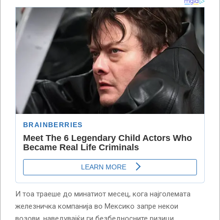
И тоа траеше до минатиот месец, кога најголемата
железничка компанија во Мексико запре некои
возови, наведувајќи ги безбедносните ризици.