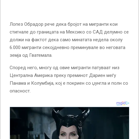
Лопез Обрадор рече дека бројот на мигранти кои
стигнале до границата на Мексико со САД делумно се
должи на фактот дека само минатата недела околу
6.000 мигранти секојдневно преминувале во неговата
земја од Гватемала.
Според него, многу од овие мигранти патуваат низ
Централна Америка преку преминот Дариен меѓу
Панама и Колумбија, кој е покриен со џунгла и полн со
опасност.