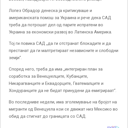
Лопез Обрадор денеска ја критикуваше и
американската помош за Украина и рече дека САД
треба да потрошат дел од парите испратени во
Украина за економски развој во Латинска Америка.
Тој ги повика САД „да ги отстранат блокадите и да
престанат да ги малтретираат независните и слободни
земји“.
Според него, треба да има „интегриран план за
соработка за Венецуелците, Кубанците,
Никарагванците и Еквадорците, Гватемалците и
Хондуранците да не бидат принудени да емигрираат“.
Во последниве недели, има зголемување на бројот на
мигранти од Венецуела кои се движат низ Мексико во
обид да стигнат до границата со САД.