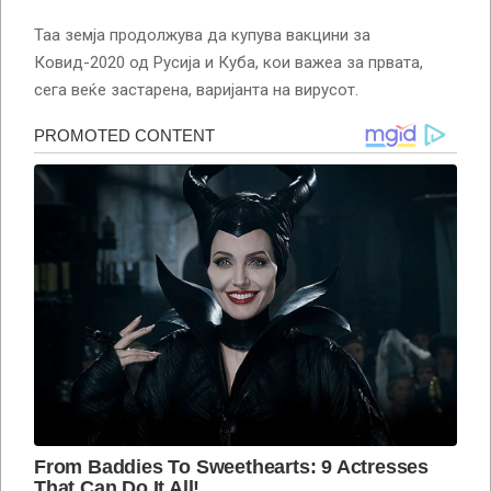
Таа земја продолжува да купува вакцини за
Ковид-2020 од Русија и Куба, кои важеа за првата,
сега веќе застарена, варијанта на вирусот.