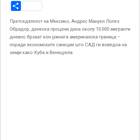
Share
Претседателот на Мексико, Андрес Мануел Лопез
Обрадор, денеска процени дека околу 10.000 мигранти
дневно брзаат кон јужната американска граница –
поради економските санкции што САД ги воведоа на
земји како Куба и Венецуела.