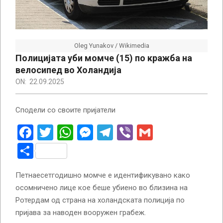
Oleg Yunakov / Wikimedia
Полицијата уби момче (15) по кражба на
велосипед во Холандија
ON:
22.09.2025
Сподели со своите пријатели
Facebook
Twitter
WhatsApp
Messenger
Telegram
Viber
Gmail
Share
Петнаесетгодишно момче е идентификувано како
осомничено лице кое беше убиено во близина на
Ротердам од страна на холандската полиција по
пријава за наводен вооружен грабеж.