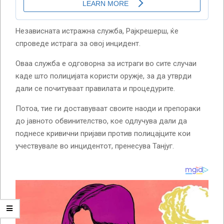
Независната истражна служба, Рајкрешерш, ќе
спроведе истрага за овој инцидент.
Оваа служба е одговорна за истраги во сите случаи
каде што полицијата користи оружје, за да утврди
дали се почитуваат правилата и процедурите.
Потоа, тие ги доставуваат своите наоди и препораки
до јавното обвинителство, кое одлучува дали да
поднесе кривични пријави против полицајците кои
учествувале во инцидентот, пренесува Танјуг.