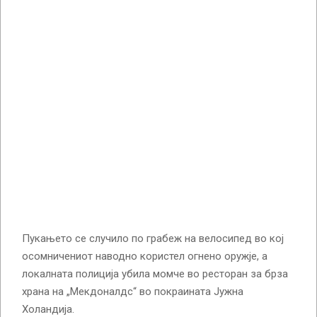
Пукањето се случило по грабеж на велосипед во кој
осомничениот наводно користел огнено оружје, а
локалната полиција убила момче во ресторан за брза
храна на „Мекдоналдс“ во покраината Јужна
Холандија.