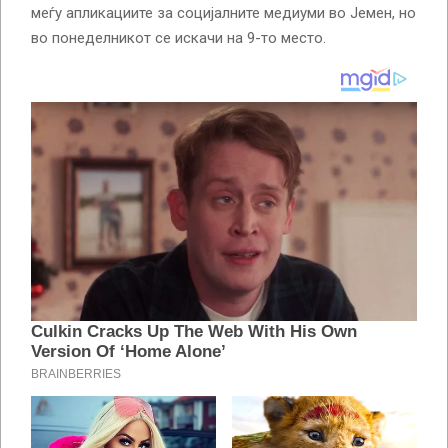
меѓу апликациите за социјалните медиуми во Јемен, но
во понеделникот се искачи на 9-то место.