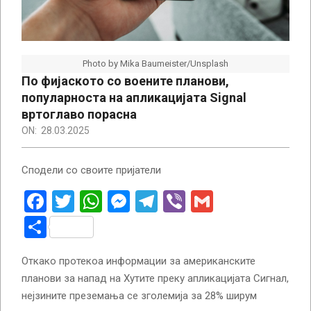
Photo by Mika Baumeister/Unsplash
По фијаското со воените планови,
популарноста на апликацијата Signal
вртоглаво порасна
ON:
28.03.2025
Сподели со своите пријатели
Facebook
Twitter
WhatsApp
Messenger
Telegram
Viber
Gmail
Share
Откако протекоа информации за американските
планови за напад на Хутите преку апликацијата Сигнал,
нејзините преземања се зголемија за 28% ширум