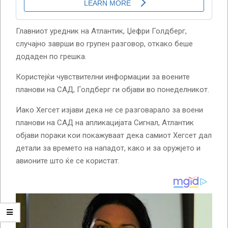
Главниот уредник на Атлантик, Џефри Голдберг,
случајно заврши во групен разговор, откако беше
додаден по грешка.
Користејќи чувствителни информации за воените
планови на САД, Голдберг ги објави во понеделникот.
Иако Хегсет изјави дека не се разговарало за воени
планови на САД на апликацијата Сигнал, Атлантик
објави пораки кои покажуваат дека самиот Хегсет дал
детали за времето на нападот, како и за оружјето и
авионите што ќе се користат.