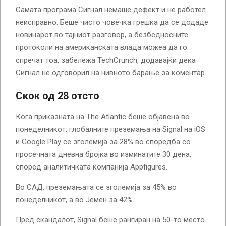
Самата програма Сигнал немаше дефект и не работел
неисправно. Беше чисто човечка грешка да се додаде
новинарот во тајниот разговор, а безбедносните
протоколи на американската влада можеа да го
спречат тоа, забележа TechCrunch, додавајќи дека
Сигнал не одговорил на нивното барање за коментар.
Скок од 28 отсто
Кога приказната на The Atlantic беше објавена во
понеделникот, глобалните преземања на Signal на iOS
и Google Play се зголемија за 28% во споредба со
просечната дневна бројка во изминатите 30 дена,
според аналитичката компанија Appfigures.
Во САД, преземањата се зголемија за 45% во
понеделникот, а во Јемен за 42%.
Пред скандалот, Signal беше рангиран на 50-то место