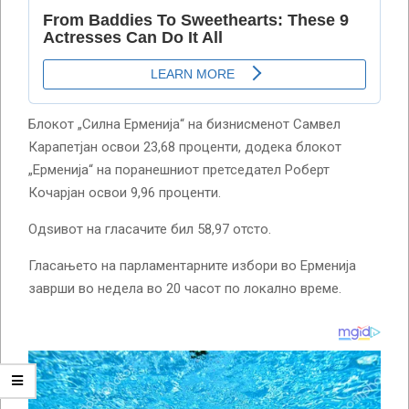
Блокот „Силна Ерменија“ на бизнисменот Самвел
Карапетјан освои 23,68 проценти, додека блокот
„Ерменија“ на поранешниот претседател Роберт
Кочарјан освои 9,96 проценти.
Одѕивот на гласачите бил 58,97 отсто.
Гласањето на парламентарните избори во Ерменија
заврши во недела во 20 часот по локално време.