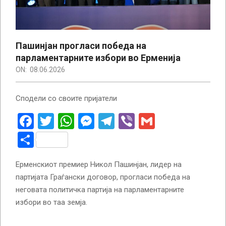
Пашинјан прогласи победа на
парламентарните избори во Ерменија
ON:
08.06.2026
Сподели со своите пријатели
Facebook
Twitter
WhatsApp
Messenger
Telegram
Viber
Gmail
Share
Ерменскиот премиер Никол Пашинјан, лидер на
партијата Граѓански договор, прогласи победа на
неговата политичка партија на парламентарните
избори во таа земја.