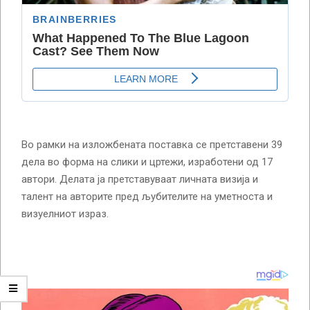
Во рамки на изложбената поставка се претставени 39
дела во форма на слики и цртежи, изработени од 17
автори. Делата ја претставуваат личната визија и
талент на авторите пред љубителите на уметноста и
визуелниот израз.