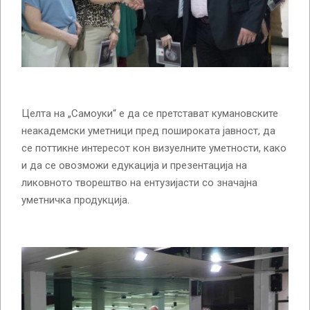
Целта на „Самоуки“ е да се претстават кумановските
неакадемски уметници пред пошироката јавност, да
се поттикне интересот кон визуелните уметности, како
и да се овозможи едукација и презентација на
ликовното творештво на ентузијасти со значајна
уметничка продукција.