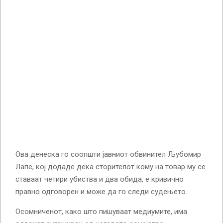
Ова денеска го соопшти јавниот обвинител Љубомир
Лапе, кој додаде дека сторителот кому на товар му се
ставаат четири убиства и два обида, е кривично
правно одговорен и може да го следи судењето.
Осомниченот, како што пишуваат медиумите, има