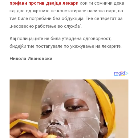
пријави против двајца лекари
кои ги сомничи дека
кај две од жртвите не констатирале насилна смрт, па
тие биле погребани без обдукција. Тие се теретат за
„несовесно работење во служба“.
Кај полицајците не била утврдена одговорност,
бидејќи тие постапувале по укажување на лекарите.
Никола Ивановски