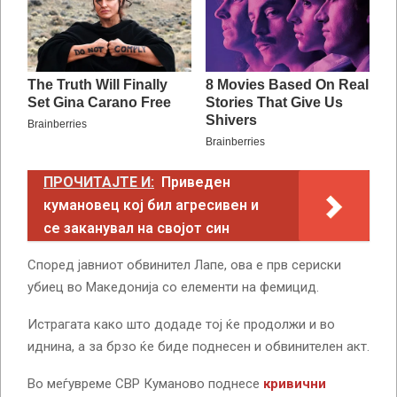
ПРОЧИТАЈТЕ И:
Приведен
кумановец кој бил агресивен и
се заканувал на својот син
Според јавниот обвинител Лапе, ова е прв сериски
убиец во Македонија со елементи на фемицид.
Истрагата како што додаде тој ќе продолжи и во
иднина, а за брзо ќе биде поднесен и обвинителен акт.
Во меѓувреме СВР Куманово поднесе
кривични