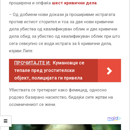
проширена и опфаќа
шест кривични дела
.
– Од добиени нови докази ја проширивме истрагата
против истиот сторител и тоа за две нови кривични
дела убиства од квалификуван облик и две кривични
дела обид за убиство од квалификуван облик при што
сега севкупно се води истрага за 6 кривични дела,
изјави Лапе.
ПРОЧИТАЈТЕ И:
Кумановци се
тепале пред угостителски
објект, полицијата ги привела
Убиствата се третираат како фемицид, односно
родово базирано насилство, бидејќи сите жртви на
осомничениот се жени.