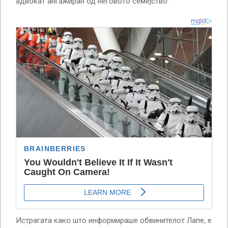
адвокат ангажиран од неговото семејство.
Истрагата како што информираше обвинителот Лапе, е