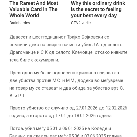
Дваесет и шестгодишниот Трајко Бојковски се
сомничи дека на свиреп начин ги убил Ј.А. од селото
Драгоманце и С.К од селото Клечовце, откако нивните
тела биле ексхумирани.
Прехтодно му беше поднесена кривична пријава за
две убиства против М.С. и М.М., додека во меѓувреме
на товар му се ставаат и два обида за убиство врз С.
А. и Р.Т.
Првото убиство се случило од 27.01.2026 до 12.02.2026
година, а второто од 17.01 до 18.01.2026 година.
Потоа, убил меѓу 05.01 и 06.01.2025 на Коледе и
Бадник, па следен пат меѓу 05.06 и 07.06.2025 година.