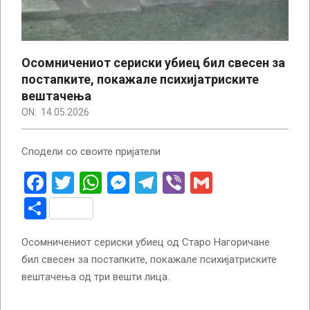
Осомничениот сериски убиец бил свесен за
постапките, покажале психијатриските
вештачења
ON:
14.05.2026
Сподели со своите пријатели
Facebook
Twitter
WhatsApp
Messenger
Telegram
Viber
Gmail
Share
Осомничениот сериски убиец од Старо Нагоричане
бил свесен за постапките, покажале психијатриските
вештачења од три вешти лица.