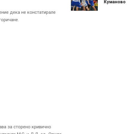
Куманово
ение дека не констатирале
горичане.
ава за сторено кривично