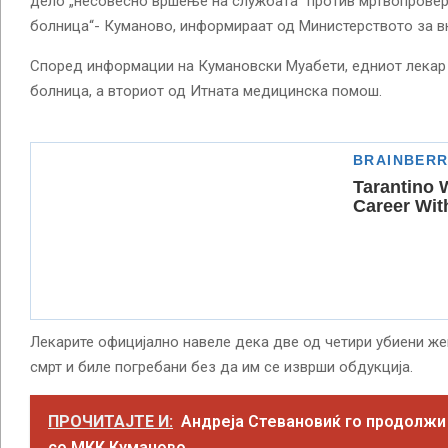
дело „несовесно вршење на службата“ против мртвопровери
болница“- Куманово, информираат од Министерството за в
Според информации на Кумановски Муабети, едниот лекар
болница, а вториот од Итната медицинска помош.
Лекарите официјално навеле дека две од четири убиени же
смрт и биле погребани без да им се изврши обдукција.
ПРОЧИТАЈТЕ И:
Андреја Стевановиќ го продолжи
со МКК Куманово