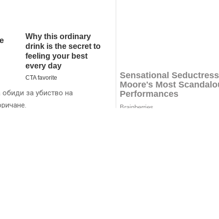
а обиди за убиство на
оричане.