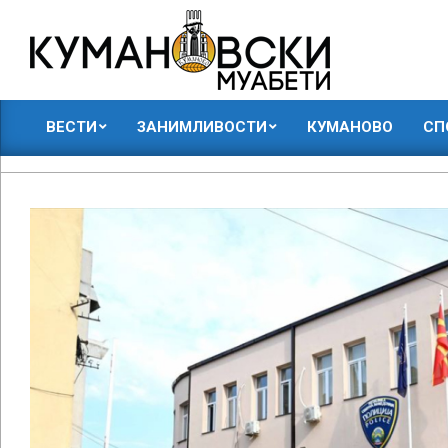
Skip
to
content
КУМАНОВСКИ
ВЕСТИ
ЗАНИМЛИВОСТИ
КУМАНОВО
СП
МУАБЕТИ
Primary
Navigation
Menu