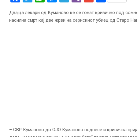
Двајца лекари од Куманово ќе се гонат кривично под сомн
насилна смрт кај две жрви на серискиот убиец од Старо На
– СВР Куманово до ОЈО Куманово поднесе и кривична приј