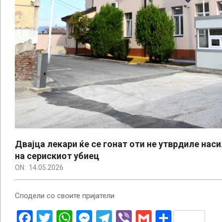
Двајца лекари ќе се гонат оти не утврдиле нас
на серискиот убиец
ON:
14.05.2026
Сподели со своите пријатели
Facebook
Twitter
WhatsApp
Messenger
Telegram
Viber
Gmail
Share