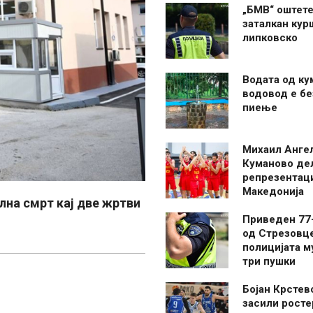
„БМВ“ оштете
заталкан кур
липковско
Водата од ку
водовод е бе
пиење
Михаил Анге
Куманово де
репрезентаци
Македонија
илна смрт кај две жртви
Приведен 77
од Стрезовце
полицијата м
три пушки
Бојан Крстев
засили росте