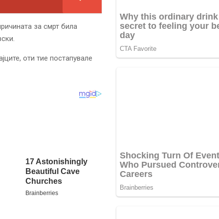
причината за смрт била
вски.
јците, оти тие постапувале