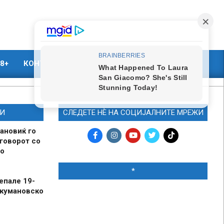
8+
КОНТАКТ
МАРКЕТИНГ
И
СЛЕДЕТЕ НЀ НА СОЦИЈАЛНИТЕ МРЕЖИ
ановиќ го
говорот со
о
*
епале 19-
 кумановско