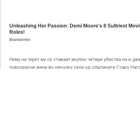
Нему на терет му се ставаат вкупно четири убиства на и дв
повозрасни жени во неколку села од општината Старо Наг
Никола Ивановски