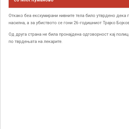
Откако беа ексхумирани нивните тела било утврдено дека 
насилна, а за убиството се гони 26-годишниот Трајко Бојко
Од друга страна не била пронајдена одговорност кај полица
по тврдењата на лекарите.