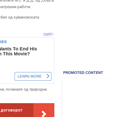
телите М.С. и Д.Д. од „Општа
натрешни работи.
 бил од кумановската
ни, починале од природна
 договорот