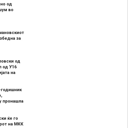
но од
шум во
мановскиот
збедна за
ловски од
л од У16
јата на
-годишник
,
у пронашла
ски ќе го
рот на МКК