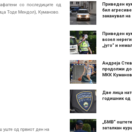
Приведен ку
зафатени со последиците од
бил агресиве
ца Тоде Мендол), Куманово.
заканувал на
Приведен ку
возел нерег
„југо“ и нема
Андреја Стев
продолжи до
МКК Куманов
Две лица нат
годишник од
„БМВ“ оштете
заталкан кур
 уште од првиот ден на