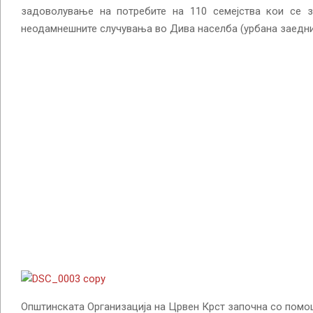
задоволување на потребите на 110 семејства кои се 
неодамнешните случувања во Дива населба (урбана заедни
Општинската Организација на Црвен Крст започна со помош