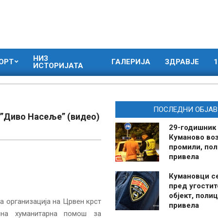
НИЗ
ОРТ
ГАЛЕРИЈА
ЗДРАВЈЕ
1
ИСТОРИЈАТА
ПОСЛЕДНИ ОБЈАВ
 ”Диво Насеље” (видео)
29-годишник
Куманово воз
промили, пол
привела
Кумановци с
пред угостит
објект, полиц
а организација на Црвен крст
привела
чна хуманитарна помош за