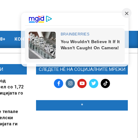
8+
КОНТАКТ
МАРКЕТИНГ
И
СЛЕДЕТЕ НЀ НА СОЦИЈАЛНИТЕ МРЕЖИ
 од
ел со 1,72
ицијата го
*
е тепале
елски
ијата ги