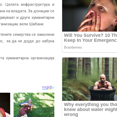
о. Целата инфраструктура и
ана на владата. За донации се
јавуваат и други хуманитарни
ганизации, вели Шабани.
тените семејства се замолени
с, за да не дојде до забуна
а хуманитарна организација