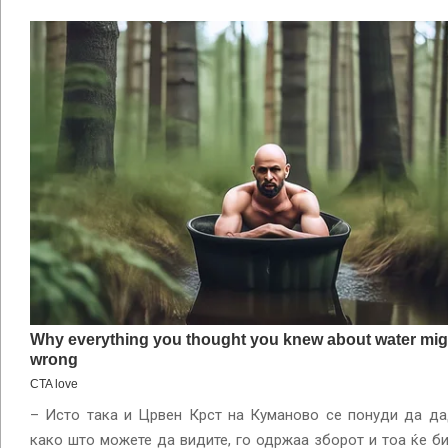
– Исто така и Црвен Крст на Куманово се понуди да да
како што можете да видите, го одржаа зборот и тоа ќе б