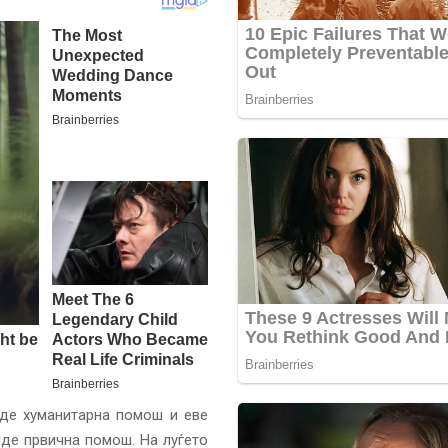
де хуманитарна помош и еве
иде првична помош. На луѓето