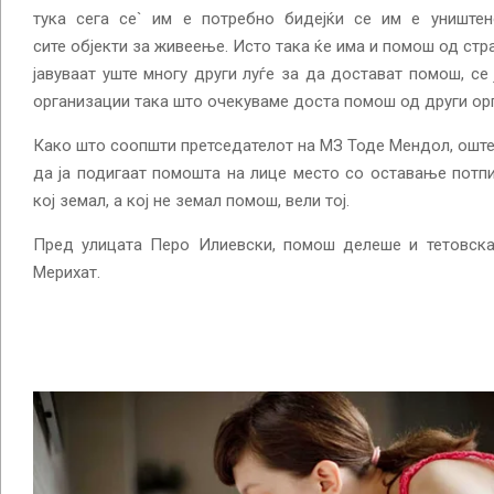
тука сега се` им е потребно бидејќи се им е уништен
сите објекти за живеење. Исто така ќе има и помош од стр
јавуваат уште многу други луѓе за да достават помош, се 
организации така што очекуваме доста помош од други ор
Како што соопшти претседателот на МЗ Тоде Мендол, оште
да ја подигаат помошта на лице место со оставање потпи
кој земал, а кој не земал помош, вели тој.
Пред улицата Перо Илиевски, помош делеше и тетовскат
Мерихат.