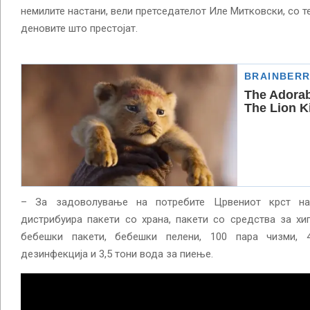
немилите настани, вели претседателот Иле Митковски, со т
деновите што престојат.
– За задоволување на потребите Црвениот крст на
дистрибуира пакети со храна, пакети со средства за хиг
бебешки пакети, бебешки пелени, 100 пара чизми, 
дезинфекција и 3,5 тони вода за пиење.