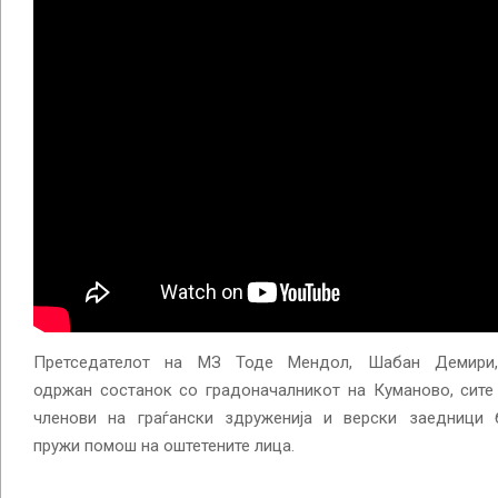
Претседателот на МЗ Тоде Мендол, Шабан Демири,
одржан состанок со градоначалникот на Куманово, сите
членови на граѓански здруженија и верски заедници
пружи помош на оштетените лица.