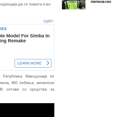
липковско
енденција да се помога и во
 Република Македонија ќе
иена, 400 ќебиња, хигиенски
40 сетови со средства за