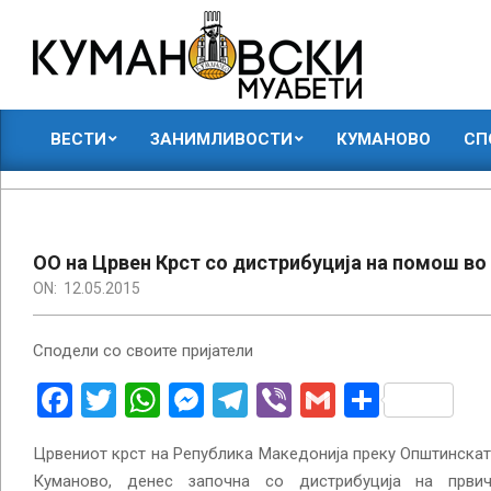
Skip
to
content
КУМАНОВСКИ
ВЕСТИ
ЗАНИМЛИВОСТИ
КУМАНОВО
СП
МУАБЕТИ
Primary
Navigation
Menu
ОО на Црвен Крст со дистрибуција на помош во
ON:
12.05.2015
Сподели со своите пријатели
Facebook
Twitter
WhatsApp
Messenger
Telegram
Viber
Gmail
Share
Црвениот крст на Република Македонија преку Општинскат
Куманово, денес започна со дистрибуција на први