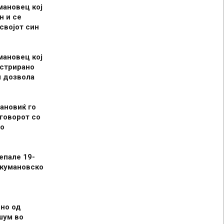
мановец кој
н и се
 својот син
мановец кој
истрирано
л дозвола
ановиќ го
говорот со
о
епале 19-
 кумановско
но од
шум во