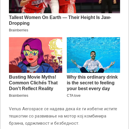
Venus Aerospace се надева дека ќе ги избегне истите
тешкотии со развивање на мотор кој комбинира
брзина, одржливост и безбедност.