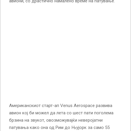
авиони, со драстично намалено време на патување.
Американскиот старт-ап Venus Aerospace развива
авион кој би можел да лета со шест пати поголема
брзина на звукот, овозможувајќи неверојатни
патувања како она од Рим до Њујорк за само 55