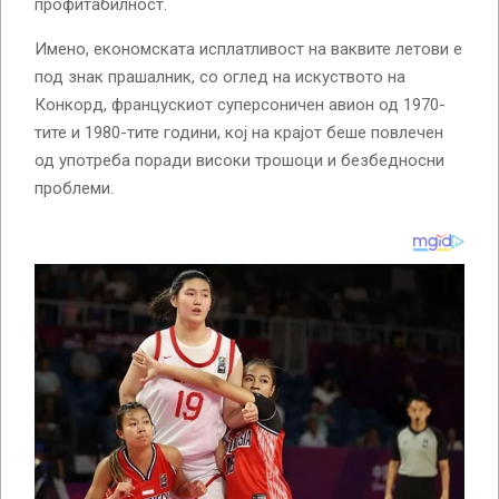
профитабилност.
Имено, економската исплатливост на ваквите летови е
под знак прашалник, со оглед на искуството на
Конкорд, францускиот суперсоничен авион од 1970-
тите и 1980-тите години, кој на крајот беше повлечен
од употреба поради високи трошоци и безбедносни
проблеми.