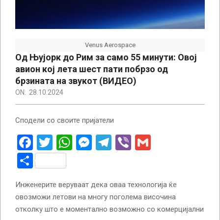
Venus Aerospace
Од Њујорк до Рим за само 55 минути: Oвој
авион кој лета шест пати побрзо од
брзината на звукот (ВИДЕО)
ON:
28.10.2024
Сподели со своите пријатели
Facebook
Twitter
WhatsApp
Messenger
Telegram
Viber
Gmail
Share
Инженерите веруваат дека оваа технологија ќе
овозможи летови на многу поголема височина
отколку што е моментално возможно со комерцијални