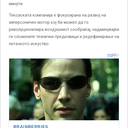
минути.
Тексаската компанија е фокусирана на развој на
хиперсоничен мотор кој би можел да го
револуционизира воздушниот сообраќај, надминувајќи
ги сложените технички предизвици и редефинирање на
летачкото искуство.