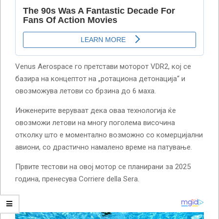
Venus Aerospace го претстави моторот VDR2, кој се
базира на концептот на „ротациона детонација“ и
овозможува летови со брзина до 6 маха.
Инженерите веруваат дека оваа технологија ќе
овозможи летови на многу поголема височина
отколку што е моментално возможно со комерцијални
авиони, со драстично намалено време на патување.
Првите тестови на овој мотор се планирани за 2025
година, пренесува Corriere della Sera.