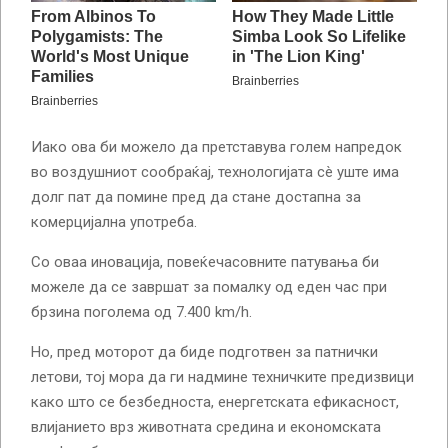
Иако ова би можело да претставува голем напредок
во воздушниот сообраќај, технологијата сè уште има
долг пат да помине пред да стане достапна за
комерцијална употреба.
Со оваа иновација, повеќечасовните патувања би
можеле да се завршат за помалку од еден час при
брзина поголема од 7.400 km/h.
Но, пред моторот да биде подготвен за патнички
летови, тој мора да ги надмине техничките предизвици
како што се безбедноста, енергетската ефикасност,
влијанието врз животната средина и економската