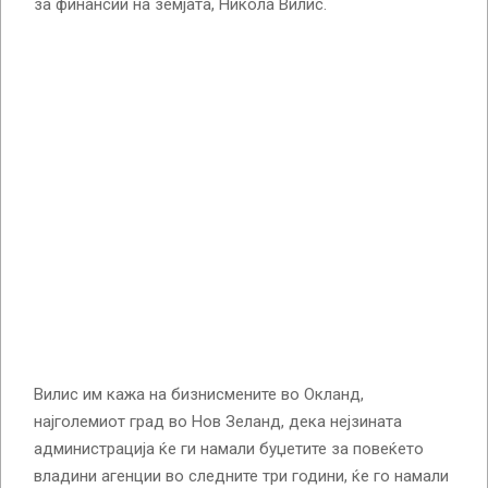
за финансии на земјата, Никола Вилис.
Вилис им кажа на бизнисмените во Окланд,
најголемиот град во Нов Зеланд, дека нејзината
администрација ќе ги намали буџетите за повеќето
владини агенции во следните три години, ќе го намали