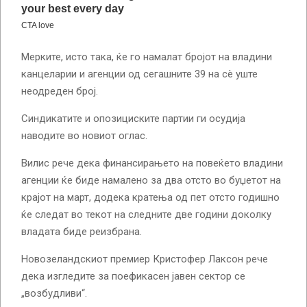
Мерките, исто така, ќе го намалат бројот на владини
канцеларии и агенции од сегашните 39 на сè уште
неодреден број.
Синдикатите и опозициските партии ги осудија
наводите во новиот оглас.
Вилис рече дека финансирањето на повеќето владини
агенции ќе биде намалено за два отсто во буџетот на
крајот на март, додека кратења од пет отсто годишно
ќе следат во текот на следните две години доколку
владата биде реизбрана.
Новозеландскиот премиер Кристофер Лаксон рече
дека изгледите за поефикасен јавен сектор се
„возбудливи“.