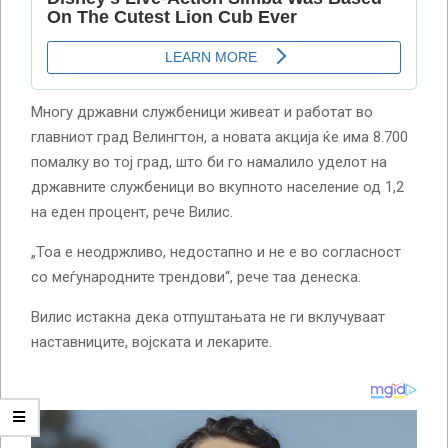
Многу државни службеници живеат и работат во
главниот град Велингтон, а новата акција ќе има 8.700
помалку во тој град, што би го намалило уделот на
државните службеници во вкупното население од 1,2
на еден процент, рече Вилис.
„Тоа е неодржливо, недостапно и не е во согласност
со меѓународните трендови“, рече таа денеска.
Вилис истакна дека отпуштањата не ги вклучуваат
наставниците, војската и лекарите.