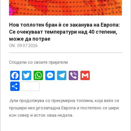
Нов топлотен бран ѝ се заканува на Европа:
Се очекуваат температури над 40 степени,
може да потрае
ON:
09.07.2026
Сподели со своите пријатели
Facebook
Twitter
WhatsApp
Messenger
Telegram
Viber
Gmail
Share
Јули продолжува со прекумерна топлина, која веќе се
прошири низ југозападна Европа и постепено се шири
кон север и исток оваа недела.