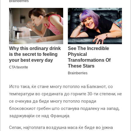
Исто така, ќе стане многу потопло на Балканот, со
температури во средината до горните 30-ти степени; не
се очекува да биде многу потопло поради
блоковскиот гребен што останува подалеку на запад,
задржувајќи се над Франција.
Сепак, најтоплата воздушна маса ќе биде во јужна