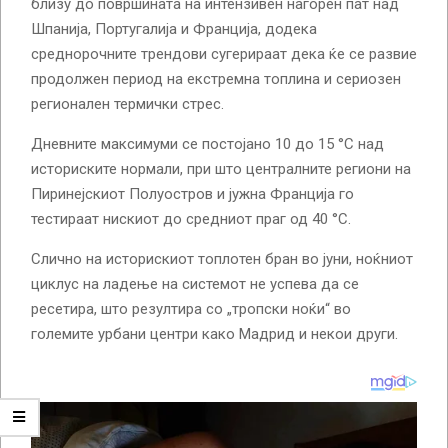
близу до површината на интензивен нагорен пат над
Шпанија, Португалија и Франција, додека
среднорочните трендови сугерираат дека ќе се развие
продолжен период на екстремна топлина и сериозен
регионален термички стрес.
Дневните максимуми се постојано 10 до 15 °C над
историските нормали, при што централните региони на
Пиринејскиот Полуостров и јужна Франција го
тестираат нискиот до средниот праг од 40 °C.
Слично на историскиот топлотен бран во јуни, ноќниот
циклус на ладење на системот не успева да се
ресетира, што резултира со „тропски ноќи“ во
големите урбани центри како Мадрид и некои други.