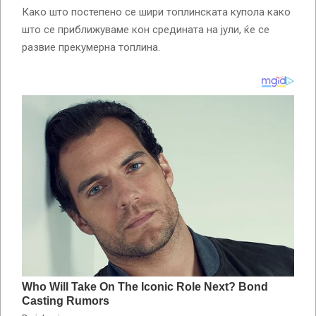
Како што постепено се шири топлинската купола како
што се приближуваме кон средината на јули, ќе се
развие прекумерна топлина.