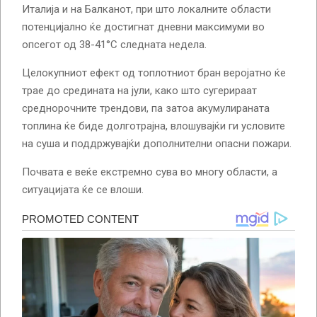
Италија и на Балканот, при што локалните области
потенцијално ќе достигнат дневни максимуми во
опсегот од 38-41°C следната недела.
Целокупниот ефект од топлотниот бран веројатно ќе
трае до средината на јули, како што сугерираат
среднорочните трендови, па затоа акумулираната
топлина ќе биде долготрајна, влошувајќи ги условите
на суша и поддржувајќи дополнителни опасни пожари.
Почвата е веќе екстремно сува во многу области, а
ситуацијата ќе се влоши.