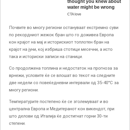
Почвите во многу региони остануваат екстремно суви
по рекордниот жежок бран што го доживеа Европа
кон крајот на мај и историскиот топлотен бран на
крајот на јуни, кој избриша стотици месечни, а исто
така и историски записи на станици.
Со продолжена топлина и недостаток на прогноза за
врнежи, условите ќе се влошат во текот на следните
две недели со повеќедневни интервали од 35-40°C за
многу региони.
Температурите постепено ќе се зголемуваат и во
централна Европа и Медитеранот кон викендот, при
што делови од Италија ќе достигнат горни 30-ти
степени.