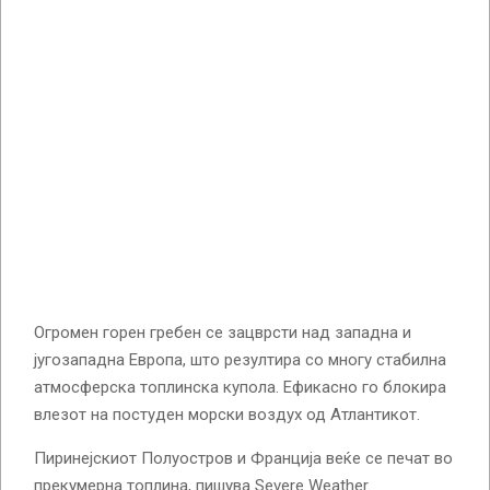
Огромен горен гребен се зацврсти над западна и
југозападна Европа, што резултира со многу стабилна
атмосферска топлинска купола. Ефикасно го блокира
влезот на постуден морски воздух од Атлантикот.
Пиринејскиот Полуостров и Франција веќе се печат во
прекумерна топлина, пишува Severe Weather.