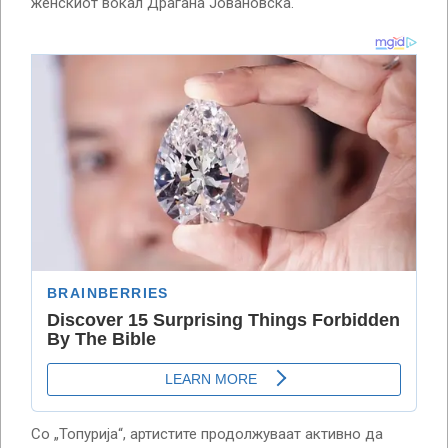
женскиот вокал Драгана Јовановска.
Со „Топурија“, артистите продолжуваат активно да