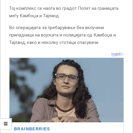
Тој комплекс се наоѓа во градот Попет на границата
меѓу Камбоџа и Тајланд.
Во операцијата за пребарување беа вклучени
припадници на војската и полицијата од Камбоџа и
Тајланд, како и неколку стотици спасувачи.