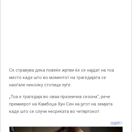
Се стравува дека повеќе жртви ќе се најдат на тоа
место каде што во моментот на трагедијата се
наоѓале неколку стотици луѓе.
„Тоа е трагедија во оваа празнична сезона“, рече
премиерот на Камбоџа Хун Сен на југот на земјата
каде што се случи несреќата во четвртокот.